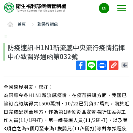
主
EN
要
內
首頁
致醫界通函
容
區
:::
ALT+C
防疫速訊-H1N1新流感中央流行疫情指揮
中心致醫界通函第032號
回
上
取
一
得
頁
全國醫界朋友，您好：
短
網
為因應今冬H1N1新流感疫情，在疫苗採購方面，我國已
址
簽訂合約購得共1500萬劑，10/22已到貨37萬劑，將於近
日完成配送至地方，作為第1順位災區安置場所住民與工
作人員(11/1開打)、第一線醫護人員(11/2開打)，以及第
3順位之滿6個月至未滿1歲嬰兒(11/9開打)等對象接種使