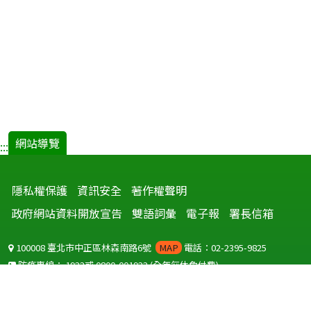
網站導覽
:::
隱私權保護
資訊安全
著作權聲明
政府網站資料開放宣告
雙語詞彙
電子報
署長信箱
100008 臺北市中正區林森南路6號
MAP
電話：02-2395-9825
防疫專線：
1922
或
0800-001922
(全年無休免付費)
聽語障服務免付費傳真：
0800-655955
國外可撥打
+886-800-001922
(自國外撥打回國須自付國際電話費用)