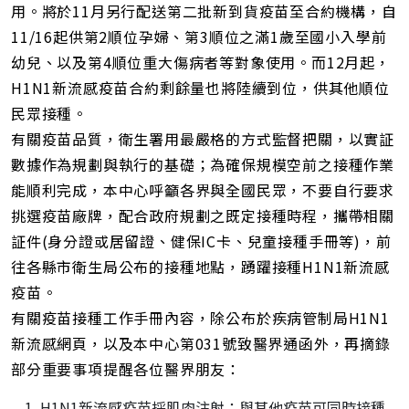
用。將於11月另行配送第二批新到貨疫苗至合約機構，自
11/16起供第2順位孕婦、第3順位之滿1歲至國小入學前
幼兒、以及第4順位重大傷病者等對象使用。而12月起，
H1N1新流感疫苗合約剩餘量也將陸續到位，供其他順位
民眾接種。
有關疫苗品質，衛生署用最嚴格的方式監督把關，以實証
數據作為規劃與執行的基礎；為確保規模空前之接種作業
能順利完成，本中心呼籲各界與全國民眾，不要自行要求
挑選疫苗廠牌，配合政府規劃之既定接種時程，攜帶相關
証件(身分證或居留證、健保IC卡、兒童接種手冊等)，前
往各縣市衛生局公布的接種地點，踴躍接種H1N1新流感
疫苗。
有關疫苗接種工作手冊內容，除公布於疾病管制局H1N1
新流感網頁，以及本中心第031號致醫界通函外，再摘錄
部分重要事項提醒各位醫界朋友：
H1N1新流感疫苗採肌肉注射；與其他疫苗可同時接種