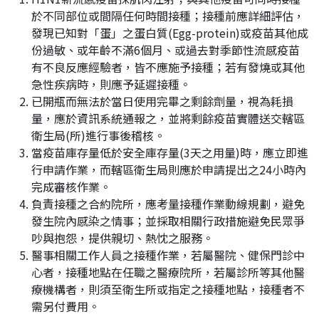
於不同部位或間隔任何時間接種；接種前應詳細評估，
發現已知對「蛋」之蛋白質(Egg-protein)或疫苗其他成
份過敏、或年齡不滿6個月、或過去對季節性流感疫苗
有不良反應經驗者，皆不應施予接種；若有發燒或其他
急性疾病時，則應予延遲接種。
已開瓶而無法於當日使用完畢之剩餘劑量，視為耗損
量，應於資訊系統通報之，並將剩餘疫苗實體送交轄區
衛生局(所)進行事後稽核。
當疫苗庫存量低於安全庫存量(3天之用量)時，應立即進
行申請作業，而轄區衛生局則應於申請提出之24小時內
完成審核作業。
負責接種之合約院所，應考量接種作業動線規劃，避免
發生院內感染之情事；並採取相關行政措施避免民眾爭
吵與抱怨，提供親切、熱忱之服務。
醫事相關工作人員之接種作業，若屬醫院、健保門診中
心者，接種地點在任職之醫療院所，若屬診所等其他醫
療機構者，則須至衛生所或指定之接種地點，接種者不
需另付費用。