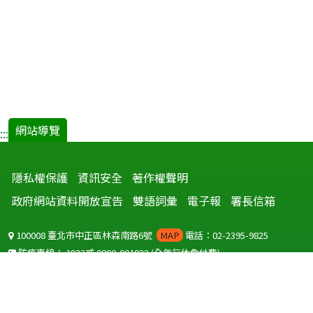
網站導覽
:::
隱私權保護
資訊安全
著作權聲明
政府網站資料開放宣告
雙語詞彙
電子報
署長信箱
100008 臺北市中正區林森南路6號
MAP
電話：02-2395-9825
防疫專線：
1922
或
0800-001922
(全年無休免付費)
聽語障服務免付費傳真：
0800-655955
國外可撥打
+886-800-001922
(自國外撥打回國須自付國際電話費用)
Copyright © 2026 衛生福利部 疾病管制署. All rights reserved.