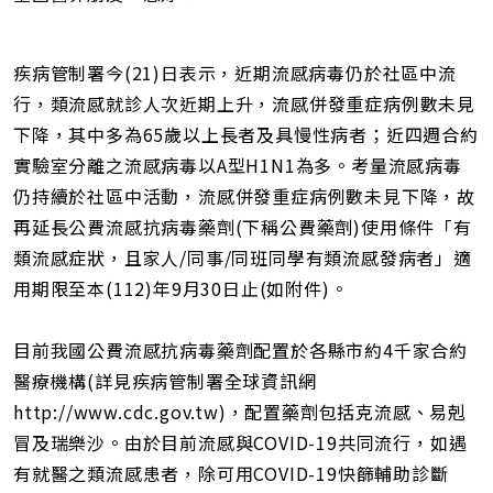
網
址
疾病管制署今(21)日表示，近期流感病毒仍於社區中流
行，類流感就診人次近期上升，流感併發重症病例數未見
下降，其中多為65歲以上長者及具慢性病者；近四週合約
實驗室分離之流感病毒以A型H1N1為多。考量流感病毒
仍持續於社區中活動，流感併發重症病例數未見下降，故
再延長公費流感抗病毒藥劑(下稱公費藥劑)使用條件「有
類流感症狀，且家人/同事/同班同學有類流感發病者」適
用期限至本(112)年9月30日止(如附件)。
目前我國公費流感抗病毒藥劑配置於各縣市約4千家合約
醫療機構(詳見疾病管制署全球資訊網
http://www.cdc.gov.tw)，配置藥劑包括克流感、易剋
冒及瑞樂沙。由於目前流感與COVID-19共同流行，如遇
有就醫之類流感患者，除可用COVID-19快篩輔助診斷