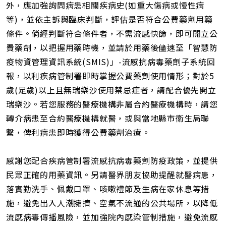
外，應加強詢問病患相關疾病史(如重大傷病或慢性病
等)，並依主訴與臨床判斷，評估是否符合公費藥劑用藥
條件。倘經判斷符合條件者，不需流感快篩，即可開立公
費藥劑，以把握用藥時機，並請於用藥後儘速至「智慧防
疫物資管理資訊系統(SMIS)」-流感抗病毒藥劑子系統回
報，以利疾病管制署即時掌握公費藥劑使用情形；對於5
歲(足歲)以上且無瑞樂沙使用禁忌症者，請配合優先開立
瑞樂沙。若您服務的醫療機構非屬合約醫療機構時，請您
轉介病患至合約醫療機構就醫，或與當地縣市衛生局聯
繫，俾利病患即時獲得公費藥劑治療。
感謝您配合疾病管制署流感抗病毒藥劑防疫政策，並提供
民眾正確的用藥資訊。另請醫界朋友協助提醒就醫病患，
落實勤洗手、佩戴口罩、咳嗽禮節及生病在家休息等措
施，避免出入人潮擁擠、空氣不流通的公共場所，以降低
流感病毒傳播風險，並加強院內感染管制措施，避免流感