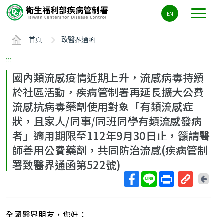
主
EN
要
內
首頁
致醫界通函
容
區
:::
ALT+C
國內類流感疫情近期上升，流感病毒持續
於社區活動，疾病管制署再延長擴大公費
流感抗病毒藥劑使用對象「有類流感症
狀，且家人/同事/同班同學有類流感發病
者」適用期限至112年9月30日止，籲請醫
師善用公費藥劑，共同防治流感(疾病管制
署致醫界通函第522號)
回
上
取
一
得
頁
全國醫界朋友，您好：
短