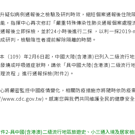
升疑似病例通報後之檢驗及研判時效，縮短個案通報後住院隔
能，指揮中心再次修訂「嚴重特殊傳染性肺炎通報個案處理流
通報後立即採檢，並於24小時後進行二採 ，以利一採2019
完成研判，檢驗陰性者提前解除隔離的時間。
（109）年2月6日起，中國大陸(含港澳)已列入二級流行
現發燒或呼吸道症狀時，請依「具中國大陸(含港澳)二級流行
理流程 」進行通報採檢(附件2)。
心將嚴密監控中國疫情變化，相關防疫措施亦將隨時依防疫需
p://www.cdc.gov.tw)。感謝您與我們共同維護全民的健康安
件2-具中國(含港澳)二級流行地區旅遊史、小三通入境及居家檢疫出