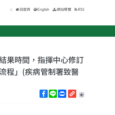
:::
回首頁
English
網站導覽
RSS
結果時間，指揮中心修訂
流程」(疾病管制署致醫
回
上
取
一
得
頁
短