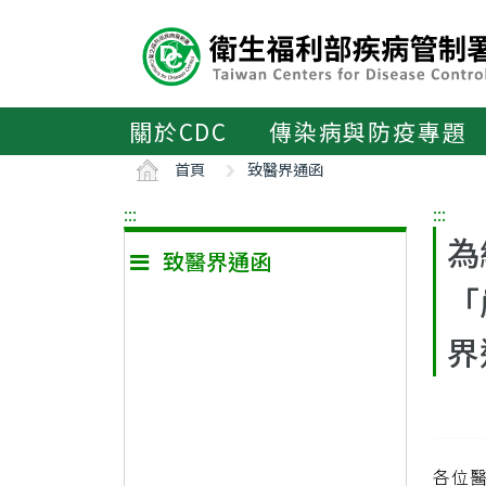
主
要
內
容
區
關於CDC
傳染病與防疫專題
ALT+C
首頁
致醫界通函
:::
:::
為
致醫界通函
「
界
各位