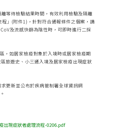
網
址
離等待檢驗結果時間，有效利用檢驗及隔離
程」(附件1)，針對符合通報條件之個案，請
-nCoV及流感快篩為陰性時，可即時進行二採
地區，如居家檢疫對象於入境時或居家檢疫期
地區旅遊史、小三通入境及居家檢疫出現症狀
求更新並公布於疾病管制署全球資訊網
全。
現症狀者處理流程-0206.pdf