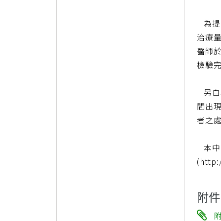
為提
治療量
醫師於
檢驗
另自本
間出
者之處
本中
(htt
附件
附