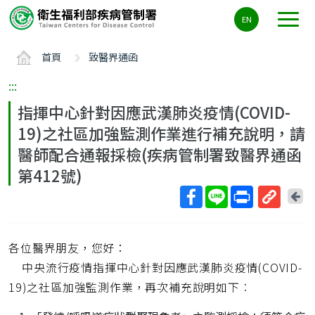
主
EN
要
內
首頁
致醫界通函
容
區
:::
ALT+C
指揮中心針對因應武漢肺炎疫情(COVID-
19)之社區加強監測作業進行補充說明，請
醫師配合通報採檢(疾病管制署致醫界通函
第412號)
回
上
取
一
得
頁
各位醫界朋友，您好：
短
網
中央流行疫情指揮中心針對因應武漢肺炎疫情(COVID-
址
19)之社區加強監測作業，再次補充說明如下︰