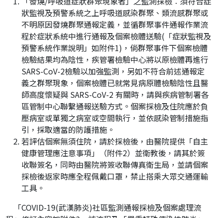
「發燒/呼吸道症狀群聚現象者」之監測採檢︰須符合症
狀監視及預警系統之上呼吸道感染群聚、類流感群聚或
不明原因發燒群聚通報定義，並循群聚事件通報作業流
程於症狀系統中進行通報及個案檢體送驗(「症狀監視及
預警系統作業說明」如附件1)，倘群聚事件下個案檢體
檢驗結果均為陰性，疾管署檢驗中心將以原檢體再進行
SARS-CoV-2檢驗以加強監測，另如不符合前述通報定
義之群聚現象，個案檢體已就常見病原體檢驗陰性且醫
師高度懷疑與 SARS-CoV-2 有關時，請與疾病管制署各
區管制中心聯繫通報送驗方式。個案採檢及住院應於負
壓病室或單獨之病室或空間執行，並依感染管制措施指
引，採取適當的防護措施。
若評估個案無須住院，請於採檢後，由醫院提供「自主
健康管理應注意事項」（附件2）並衛教後，請其於簽
收聯簽名，同時由醫院將簽收聯傳真衛生局，並請個案
採檢後返家時應全程佩戴口罩，禁止搭乘大眾交通運輸
工具。
「COVID-19(武漢肺炎)社區監測通報採檢及個案處理流