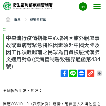
主
EN
要
內
首頁
致醫界通函
容
區
:::
ALT+C
中央流行疫情指揮中心增列因旅外親屬事
故或重病等緊急特殊因素須赴中國大陸及
因工作須赴越南之民眾為自費檢驗武漢肺
炎適用對象(疾病管制署致醫界通函第434
號)
回
上
取
一
得
頁
全國醫界朋友，您好：
短
網
址
因應COVID-19（武漢肺炎）疫情，確保國人入境他國之