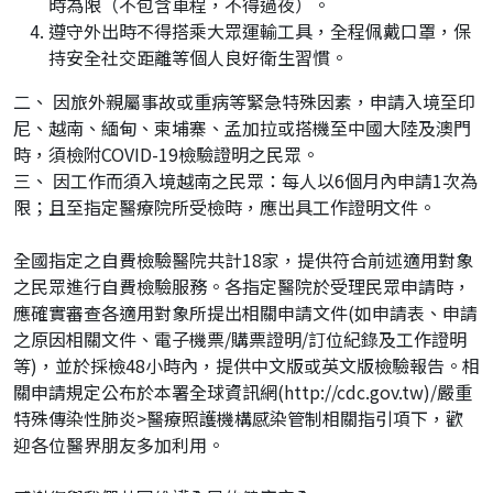
時為限（不包含車程，不得過夜）。
遵守外出時不得搭乘大眾運輸工具，全程佩戴口罩，保
持安全社交距離等個人良好衛生習慣。
二、 因旅外親屬事故或重病等緊急特殊因素，申請入境至印
尼、越南、緬甸、柬埔寨、孟加拉或搭機至中國大陸及澳門
時，須檢附COVID-19檢驗證明之民眾。
三、 因工作而須入境越南之民眾：每人以6個月內申請1次為
限；且至指定醫療院所受檢時，應出具工作證明文件。
全國指定之自費檢驗醫院共計18家，提供符合前述適用對象
之民眾進行自費檢驗服務。各指定醫院於受理民眾申請時，
應確實審查各適用對象所提出相關申請文件(如申請表、申請
之原因相關文件、電子機票/購票證明/訂位紀錄及工作證明
等)，並於採檢48小時內，提供中文版或英文版檢驗報告。相
關申請規定公布於本署全球資訊網(http://cdc.gov.tw)/嚴重
特殊傳染性肺炎>醫療照護機構感染管制相關指引項下，歡
迎各位醫界朋友多加利用。