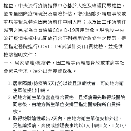
權益，中央流行疫情指揮中心基於人道及維護民眾權益，
並考量國際疫情現況及風險評估，增列因旅外親屬事故或
重病等緊急特殊因素須前往中國大陸；以及因工作須前往
越南之民眾為自費檢驗COVID-19適用對象。現階段中央
流行疫情指揮中心開放符合下列適用對象條件之民眾，得
至指定醫院進行COVID-19(武漢肺炎)自費檢驗，並提供
檢驗證明文件：
一、 居家隔離/檢疫者，因二親等內親屬身故或重病等社
會緊急需求，須外出奔喪或探視。
居家隔離/檢疫第5天(含)以後且無症狀者，可向地方衛
生單位提出申請。
經地方衛生單位審查符合資格，且探病需先取得該醫院
同意後，由地方衛生單位安排至指定醫療院所自費採
檢。
取得檢驗陰性報告2天內，由地方衛生單位安排外出，
另無論探病、奔喪或辦理喪事均以1人申請1次，1次1小