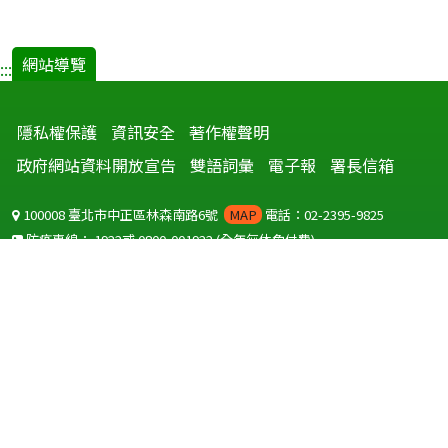
網站導覽
:::
隱私權保護
資訊安全
著作權聲明
政府網站資料開放宣告
雙語詞彙
電子報
署長信箱
100008 臺北市中正區林森南路6號
MAP
電話：02-2395-9825
防疫專線：
1922
或
0800-001922
(全年無休免付費)
聽語障服務免付費傳真：
0800-655955
國外可撥打
+886-800-001922
(自國外撥打回國須自付國際電話費用)
Copyright © 2026 衛生福利部 疾病管制署. All rights reserved.
本網站建議使用 IE10 以上版本瀏覽器及以1920x1080解析度，以獲得最