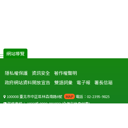
網站導覽
:::
隱私權保護
資訊安全
著作權聲明
政府網站資料開放宣告
雙語詞彙
電子報
署長信箱
100008 臺北市中正區林森南路6號
MAP
電話：02-2395-9825
防疫專線：
1922
或
0800-001922
(全年無休免付費)
聽語障服務免付費傳真：
0800-655955
國外可撥打
+886-800-001922
(自國外撥打回國須自付國際電話費用)
Copyright © 2026 衛生福利部 疾病管制署. All rights reserved.