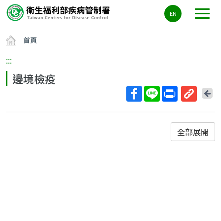
主
EN
要
內
首頁
容
區
:::
ALT+C
邊境檢疫
回
上
取
一
得
頁
短
全部展開
網
址