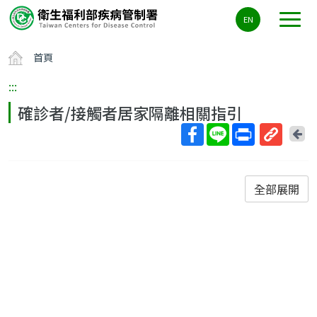
主
EN
要
內
首頁
容
區
:::
ALT+C
確診者/接觸者居家隔離相關指引
回
上
取
一
得
頁
短
全部展開
網
址