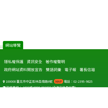
網站導覽
:::
隱私權保護
資訊安全
著作權聲明
政府網站資料開放宣告
雙語詞彙
電子報
署長信箱
100008 臺北市中正區林森南路6號
MAP
電話：02-2395-9825
防疫專線：
1922
或
0800-001922
(全年無休免付費)
聽語障服務免付費傳真：
0800-655955
國外可撥打
+886-800-001922
(自國外撥打回國須自付國際電話費用)
Copyright © 2026 衛生福利部 疾病管制署. All rights reserved.