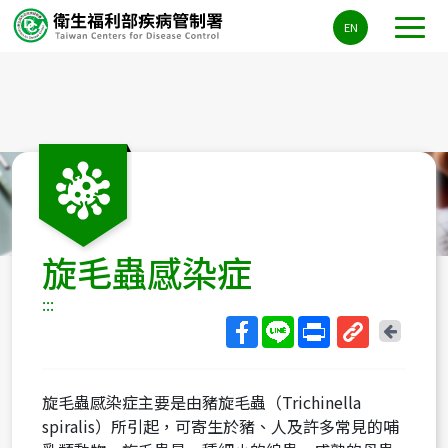
主
EN
要
內
容
區
ALT+C
旋毛蟲感染症
:::
回
上
取
一
得
頁
旋毛蟲感染症主要是由豬旋毛蟲（Trichinella
短
spiralis）所引起，可寄生於豬、人及許多常見的哺
網