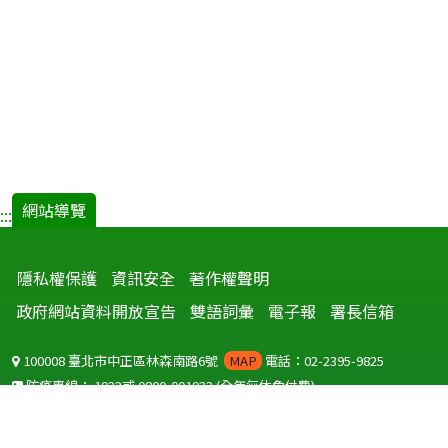
網站導覽
:::
隱私權保護
資訊安全
著作權聲明
政府網站資料開放宣告
雙語詞彙
電子報
署長信箱
100008 臺北市中正區林森南路6號
MAP
電話：02-2395-9825
防疫專線：
1922
或
0800-001922
(全年無休免付費)
聽語障服務免付費傳真：
0800-655955
國外可撥打
+886-800-001922
(自國外撥打回國須自付國際電話費用)