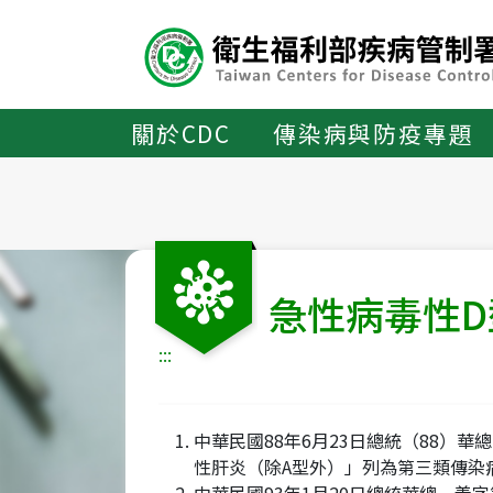
主
要
內
容
區
關於CDC
傳染病與防疫專題
ALT+C
急性病毒性D
:::
中華民國88年6月23日總統（88）
性肝炎（除A型外）」列為第三類傳染