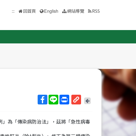
:::
回首頁
English
網站導覽
RSS
回
上
取
一
得
頁
治條例」為「傳染病防治法」，茲將「急性病毒
短
網