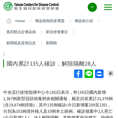
Center
中
block
ALT+C
Home
傳染病與防疫專題
傳染病介紹
第四類法定傳染病
新冠併發重症
新聞稿及疫情訊息
新聞稿
:::
國內累計135人確診，解除隔離28人
Ba
中央流行疫情指揮中心今(20)日表示，昨(19)日國內新增
1,367例新型冠狀病毒肺炎相關通報，截至目前累計21,376例
(含19,674例排除)，其中135例確診(今日新增案109至135)，
分別為102例境外移入及33例本土病例。確診個案中2人死亡
(今日新增1人)，28人解除隔離、其餘個案病況穩定，持續住