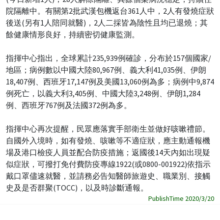
院隔離中。有關第2批武漢包機返台361人中，2人有發燒症狀
後送(另有1人陪同就醫)，2人二採皆為陰性且均已退燒；其
餘健康情形良好，持續密切健康監測。
指揮中心指出，全球累計235,939例確診，分布於157個國家/
地區；病例數以中國大陸80,967例、義大利41,035例、伊朗
18,407例、西班牙17,147例及美國13,060例為多；病例中9,874
例死亡，以義大利3,405例、中國大陸3,248例、伊朗1,284
例、西班牙767例及法國372例為多。
指揮中心再次提醒，民眾應落實手部衛生並做好咳嗽禮節。
自國外入境時，如有發燒、咳嗽等不適症狀，應主動通報機
場及港口檢疫人員並配合防疫措施；返國後14天內如出現疑
似症狀，可撥打免付費防疫專線1922(或0800-001922)依指示
戴口罩儘速就醫，並請務必告知醫師旅遊史、職業別、接觸
史及是否群聚(TOCC)，以及時診斷通報。
PublishTime 2020/3/20