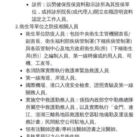
診所：以勞健保投保資料顯示診所為其投保單
位，或持診所院長(或代理人)開立在職證明資料
認定之工作人員。
衛生等單位之防疫相關人員
衛生單位防疫人員：包括中央衛生主管機關首長/
副首長、衛生福利部疾病管制署(下稱疾病管制署)
與各區管制中心及地方政府衛生局(所) 〔下稱衛生
局(所)〕之編制人員、第一線聘僱或約用人員、司
機、工友等。
各消防隊實際執行救護車緊急救護人員
第一線海巡、岸巡人員。
國際機場、港口入境安全檢查、證照查驗及第一線
關務人員。
實施空中救護勤務人員：係指內政部空中勤務總隊
所屬空中救護勤務人員，以及實際執行「金門、連
江、澎湖三離島地區救護航空器駐地備勤及運送服
務計畫」民間航空公司駐地人員。
領有法醫師證書/專科法醫師證書之法醫師。
具執業登記之公共衛生師。