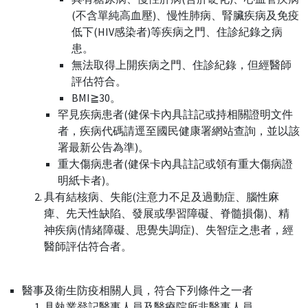
(不含單純高血壓)、慢性肺病、腎臟疾病及免疫
低下(HIV感染者)等疾病之門、住診紀錄之病
患。
無法取得上開疾病之門、住診紀錄，但經醫師
評估符合。
BMI≧30。
罕見疾病患者(健保卡內具註記或持相關證明文件
者，疾病代碼請逕至國民健康署網站查詢，並以該
署最新公告為準)。
重大傷病患者(健保卡內具註記或領有重大傷病證
明紙卡者)。
具有結核病、失能(注意力不足及過動症、腦性麻
痺、先天性缺陷、發展或學習障礙、脊髓損傷)、精
神疾病(情緒障礙、思覺失調症)、失智症之患者，經
醫師評估符合者。
醫事及衛生防疫相關人員，符合下列條件之一者
具執業登記醫事人員及醫療院所非醫事人員