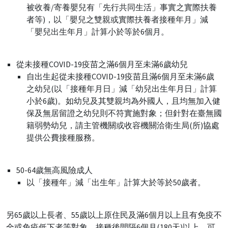
被收養/寄養嬰兒有「先行共同生活」事實之實際扶養
者等)，以「嬰兒之雙親或實際扶養者接種年月」減
「嬰兒出生年月」計算小於等於6個月。
從未接種COVID-19疫苗之滿6個月至未滿6歲幼兒
自出生起從未接種COVID-19疫苗且滿6個月至未滿6歲
之幼兒(以「接種年月日」減「幼兒出生年月日」計算
小於6歲)。如幼兒及其雙親均為外國人，且均無加入健
保及無居留證之幼兒則不符實施對象；但針對在臺無國
籍弱勢幼兒，請主管機關或收容機關洽衛生局(所)協處
提供公費接種服務。
50-64歲無高風險成人
以「接種年」減「出生年」計算大於等於50歲者。
另65歲以上長者、55歲以上原住民及滿6個月以上且有免疫不
全或免疫低下者等對象，接種後間隔6個月(180天)以上，可