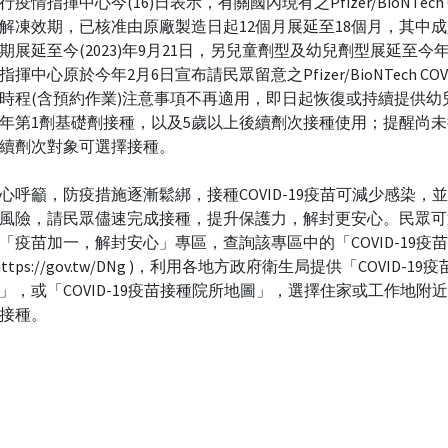
疫情指揮中心今(16)日表示，有關國內現有之Pfizer/BioNTech CO
解凍效期，已核准由原廠製造日起12個月展延至18個月，其中
期展延至今(2023)年9月21日，另兒童劑型及幼兒劑型展延至今年1
揮中心原於今年2月6日宣布請民眾留意之Pfizer/BioNTech COVI
時程(含預約作業)注意事項不再適用，即日起恢復或持續提供幼
年第1劑基礎劑接種，以及5歲以上後續劑次接種使用；提醒尚
續劑次對象可選擇接種。
心呼籲，防疫措施逐漸鬆綁，接種COVID-19疫苗可減少感染，
風險，請民眾儘速完成接種，提升保護力，解封更安心。民眾可
「疫苗加一，解封安心」專區，查詢該專區中的「COVID-19疫
https://gov.tw/DNg )，利用各地方政府衛生局提供「COVID-1
」，或「COVID-19疫苗接種院所地圖」，選擇住家或工作地附
接種。