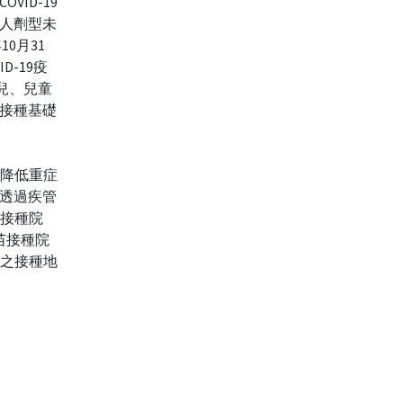
VID-19
成人劑型未
0月31
D-19疫
兒、兒童
未接種基礎
並降低重症
透過疾管
苗接種院
9疫苗接種院
近之接種地