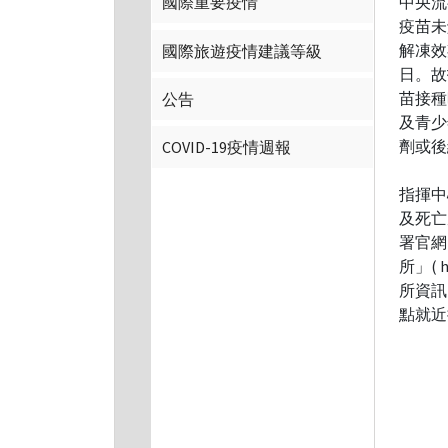
中央流行
國際重要疫情
疫苗未
解凍效
國際旅遊疫情建議等級
日。故指
苗接種
公告
及青少
劑或後
COVID-19疫情週報
指揮中
及死亡
署官網
所」( 
所資訊
點就近