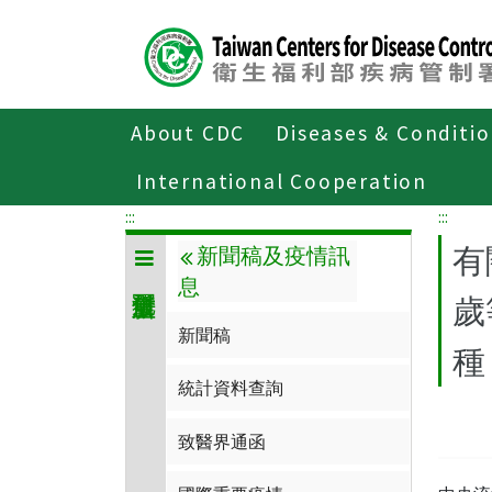
Center
block
ALT+C
About CDC
Diseases & Conditi
Home
傳染病與防疫專題
傳染病介
International Cooperation
:::
:::
有
新聞稿及疫情訊
息
歲
新聞稿
種
統計資料查詢
致醫界通函