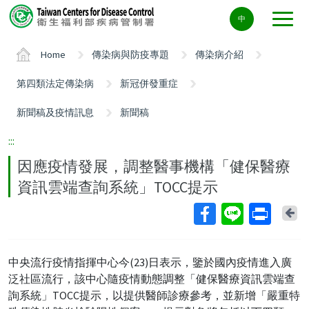
Center
中
block
ALT+C
Home
傳染病與防疫專題
傳染病介紹
第四類法定傳染病
新冠併發重症
新聞稿及疫情訊息
新聞稿
:::
因應疫情發展，調整醫事機構「健保醫療
資訊雲端查詢系統」TOCC提示
Ba
中央流行疫情指揮中心今(23)日表示，鑒於國內疫情進入廣
泛社區流行，該中心隨疫情動態調整「健保醫療資訊雲端查
詢系統」TOCC提示，以提供醫師診療參考，並新增「嚴重特