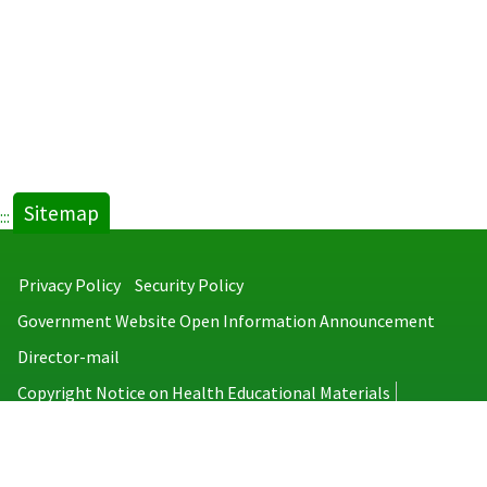
Sitemap
:::
Privacy Policy
Security Policy
Government Website Open Information Announcement
Director-mail
Copyright Notice on Health Educational Materials
Taiwan Centers for Disease Control
No.6, Linsen S. Rd., Jhongjheng District, Taipei City 100008, Taiwan