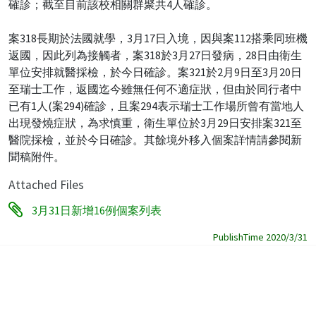
確診；截至目前該校相關群聚共4人確診。
案318長期於法國就學，3月17日入境，因與案112搭乘同班機
返國，因此列為接觸者，案318於3月27日發病，28日由衛生
單位安排就醫採檢，於今日確診。案321於2月9日至3月20日
至瑞士工作，返國迄今雖無任何不適症狀，但由於同行者中
已有1人(案294)確診，且案294表示瑞士工作場所曾有當地人
出現發燒症狀，為求慎重，衛生單位於3月29日安排案321至
醫院採檢，並於今日確診。其餘境外移入個案詳情請參閱新
聞稿附件。
Attached Files
3月31日新增16例個案列表
PublishTime 2020/3/31