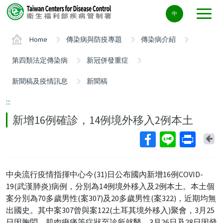
Center
中
block
ALT+C
Home
傳染病與防疫專題
傳染病介紹
第四類法定傳染病
新冠併發重症
新聞稿及疫情訊息
新聞稿
:::
新增16例確診，14例境外移入2例本土
Ba
中央流行疫情指揮中心今(31)日公布國內新增16例COVID-
19(武漢肺炎)病例，分別為14例境外移入及2例本土。本土個
案分別為70多歲男性(案307)及20多歲男性(案322)，近期均無
出國史。其中案307曾與案122(土耳其境外移入)聚會，3月25
日因胸悶、肌肉痠痛等症狀至診所就醫，3月26日及28日因發