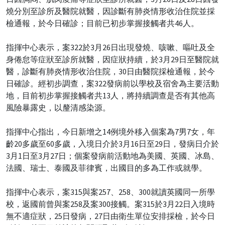
燒分別至診所及醫院就醫，因診斷有肺炎情形收治住院並採
檢通報，於今日確診；目前已初步掌握接觸者共46人。
指揮中心表示，案322於3月26日出現發燒、咳嗽、嘔吐及全
身倦怠等症狀至診所就醫，因症狀持續，於3月29日至醫院就
醫，診斷有肺炎情形收治住院，30日由醫院採檢通報，於今
日確診。經初步調查，案322發病前以學校及宿舍為主要活動
地，目前初步掌握接觸者共13人，將持續調查是否有其他高
風險暴露史，以釐清感染源。
指揮中心指出，今日新增之14例境外移入個案為7男7女，年
齡20多歲至60多歲，入境日介於3月16日至29日，發病日介於
3月1日至3月27日；個案發病前活動地為美國、英國、冰島、
法國、瑞士、泰國及菲律賓，出國目的多為工作或就學。
指揮中心表示，案315與案257、258、300就讀英國同一所學
校，返國前曾與案258及案300接觸。案315於3月22日入境時
無不適症狀，25日發病，27日由衛生單位安排採檢，於今日