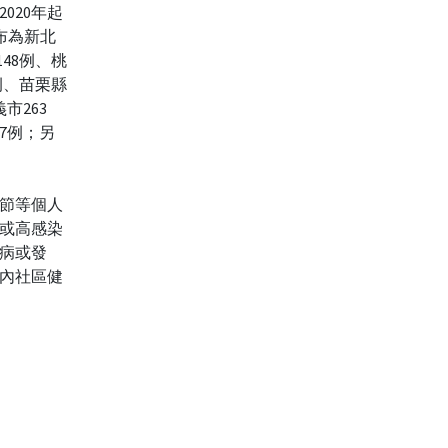
020年起
分布為新北
148例、桃
8例、苗栗縣
市263
37例；另
節等個人
或高感染
病或發
內社區健