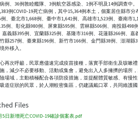
病例、36例敦睦艦隊、3例航空器感染、1例不明及14例調查中。2
5,383例COVID-19死亡病例，其中15,364例本土，個案居住縣市
85例、臺北市1,668例、臺中市1,641例、高雄市1,523例、臺南市1,
,135例、彰化縣980例、屏東縣595例、雲林縣506例、南投縣49
例、嘉義縣395例、宜蘭縣325例、基隆市316例、花蓮縣266例、嘉義
竹縣257例、臺東縣196例、新竹市166例、金門縣38例、澎湖縣
為境外移入。
心再次呼籲，民眾應儘速完成疫苗接種，落實手部衛生及咳嗽禮
施，減少不必要移動、活動或集會，避免出入人多擁擠的場所，
險場域，主動積極配合各項防疫措施，並提醒體質敏感、有慢性
吸道症狀的民眾，於人潮較密集區，仍建議戴口罩，共同維護國
ched Files
月5日新增死亡COVID-19確診個案表.pdf