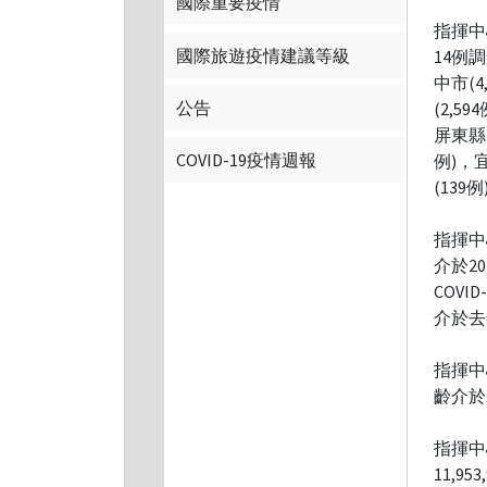
國際重要疫情
指揮中
國際旅遊疫情建議等級
14例
中市(4
公告
(2,5
屏東縣(
COVID-19疫情週報
例)，宜
(139
指揮中
介於2
COVI
介於去
指揮中
齡介於
指揮中
11,9