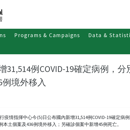
ons
Programs & Campaigns
Data & Statist
紹
第四類法定傳染病
新冠併發重症
新聞稿及疫情訊息
增31,514例COVID-19確定病例，
36例境外移入
行疫情指揮中心今(5)日公布國內新增31,514例COVID-19確定病
078例本土個案及436例境外移入；另確診個案中新增45例死亡。