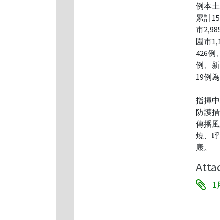
例本土
累計1
市2,9
園市1
426
例、新
19例
指揮中
防護措
傳播風
燒、呼
康。
Atta
1