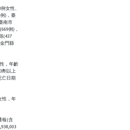
88例女性、
6例)，臺
，臺南市
(669例)，
(437
)，金門縣
女性，年齡
3劑以上
，死亡日期
女性，年
通報(含
38,003