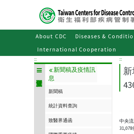
Center
block
ALT+C
About CDC
Diseases & Conditi
Home
傳染病與防疫專題
傳染病介
International Cooperation
:::
:::
新
新聞稿及疫情訊
息
4
新聞稿
統計資料查詢
致醫界通函
中央流
31,