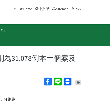
中文版
:::
Home
Sitemap
RSS
ics
新聞稿
分別為31,078例本土個案及
Back
例，分別為