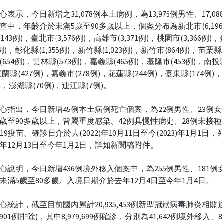
心表示，今日新增之31,078例本土病例，為13,976例男性、17,0
調查中，年齡介於未滿5歲至90多歲以上，個案分布為新北市(6,19
,143例)，臺北市(3,576例)，高雄市(3,371例)，桃園市(3,366例)
94例)，彰化縣(1,355例)，新竹縣(1,023例)，新竹市(864例)，苗栗縣
654例)，雲林縣(573例)，嘉義縣(465例)，基隆市(453例)，南投縣
蘭縣(427例)，嘉義市(278例)，花蓮縣(244例)，臺東縣(174例
例)，澎湖縣(70例)，連江縣(7例)。
心指出，今日新增45例本土病例死亡個案，為22例男性、23例
0歲至90多歲以上，皆屬重度感染、42例具慢性病史、28例未接種
D-19疫苗。確診日介於去(2022)年10月11日至今(2023)年1月1日
年12月13日至今年1月2日，詳如新聞稿附件。
心說明，今日新增436例境外移入個案中，為255例男性、181例
未滿5歲至80多歲。入境日期介於去年12月4日至今年1月4日。
心統計，截至目前國內累計20,935,453例新型冠狀病毒肺炎相關
53,901例排除)，其中8,979,699例確診，分別為41,642例境外移入、8,9