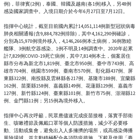
例)，菲律賓(2例)，泰國、韓國及越南(各1例)移入，另48例
感染國家調查中。入境日期介於今年6月27日至7月12日。
指揮中心統計，截至目前國內累計14,051,114例新型冠狀病毒
肺炎相關通報(含9,884,782例排除)，其中4,162,290例確診，
分別為15,970例境外移入，4,146,266例本土病例，36例敦睦
艦隊、3例航空器感染、1例不明及14例調查中。2020年起累
計7,829例COVID-19死亡病例，其中7,814例本土，個案居住
縣市分布為新北市1,819例、臺北市950例、臺中市743例、高
雄市704例、桃園市599例、臺南市570例、彰化縣437例、屏
東縣322例、南投縣及雲林縣各217例、基隆市188例、宜蘭縣
162例、苗栗縣158例、嘉義縣149例、花蓮縣129例、嘉義市
127例、新竹縣124例、臺東縣101例、新竹市75例、澎湖縣12
例、金門縣11例；另15例為境外移入。
指揮中心再次呼籲，民眾應儘速完成疫苗接種，落實手部衛
生、咳嗽禮節及佩戴口罩等個人防護措施，減少不必要移
動、活動或集會，避免出入人多擁擠的場所，或高感染傳播
風險場域，並主動積極配合各項防疫措施，下載及使用「臺