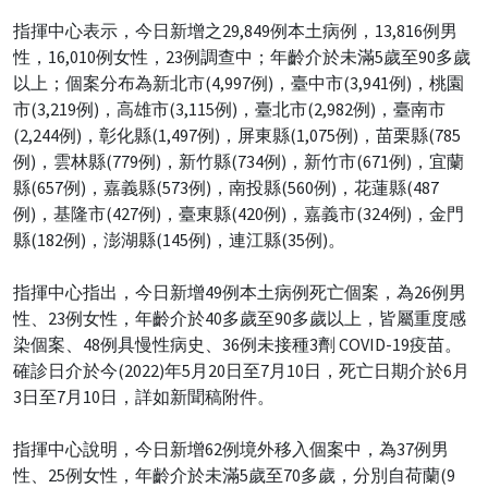
指揮中心表示，今日新增之29,849例本土病例，13,816例男
性，16,010例女性，23例調查中；年齡介於未滿5歲至90多歲
以上；個案分布為新北市(4,997例)，臺中市(3,941例)，桃園
市(3,219例)，高雄市(3,115例)，臺北市(2,982例)，臺南市
(2,244例)，彰化縣(1,497例)，屏東縣(1,075例)，苗栗縣(785
例)，雲林縣(779例)，新竹縣(734例)，新竹市(671例)，宜蘭
縣(657例)，嘉義縣(573例)，南投縣(560例)，花蓮縣(487
例)，基隆市(427例)，臺東縣(420例)，嘉義市(324例)，金門
縣(182例)，澎湖縣(145例)，連江縣(35例)。
指揮中心指出，今日新增49例本土病例死亡個案，為26例男
性、23例女性，年齡介於40多歲至90多歲以上，皆屬重度感
染個案、48例具慢性病史、36例未接種3劑 COVID-19疫苗。
確診日介於今(2022)年5月20日至7月10日，死亡日期介於6月
3日至7月10日，詳如新聞稿附件。
指揮中心說明，今日新增62例境外移入個案中，為37例男
性、25例女性，年齡介於未滿5歲至70多歲，分別自荷蘭(9