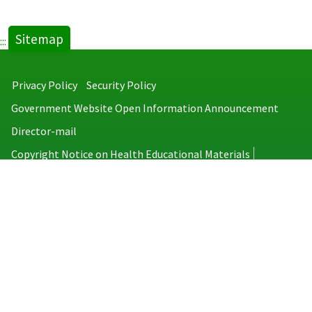
Sitemap
:::
Privacy Policy
Security Policy
Government Website Open Information Announcement
Director-mail
Copyright Notice on Health Educational Materials
Taiwan Centers for Disease Control
No.6, Linsen S. Rd., Jhongjheng District, Taipei City 100008, Taiwan
(R.O.C.)
MAP
TEL：886-2-2395-9825
Copyright © 2026 Taiwan Centers for Disease Control. All rights reserved.