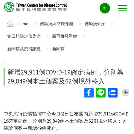
Center
中
block
ALT+C
Home
傳染病與防疫專題
傳染病介紹
第四類法定傳染病
新冠併發重症
新聞稿及疫情訊息
新聞稿
:::
新增29,911例COVID-19確定病例，分別為
29,849例本土個案及62例境外移入
Ba
中央流行疫情指揮中心今(13)日公布國內新增29,911例COVID-
19確定病例，分別為29,849例本土個案及62例境外移入；另
確診個案中新增49例死亡。