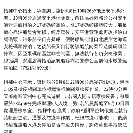
指揮中心指出，經查詢，該帆船8日10時26分抵達安平港外
海，13時09分通過安平港信號臺，前往高雄港務分公司安平
港營運處指泊之17號碼頭靠泊，惟17號碼頭碰墊較大，船長
擔心靠泊船隻會受損，經反應後，安平港營運處再改指泊13
號碼頭，結果船長仍有疑慮，便將船航向港口北護岸之海巡
安檢碼頭停泊，之後船長又自行將該船航向亞果遊艇碼頭並
停靠。因亞果碼頭區並非管制區，無法執行各項安檢作業，
經協調，營運處再指泊該帆船移靠港警辦公室前側水域警艇
停泊區（7號碼頭旁邊）。
指揮中心表示，該帆船於5月8日21時30分靠妥7號碼頭，港區
CIQS及檢疫相關單位相繼進行通關及檢疫作業。23時40分疾
管署南區管制中心完成遊艇上5名國人開立居家檢疫書；移民
署於23時56分完成辦理5人入境，另2名船員留船至5月10日再
處理居檢事宜。 指揮中心強調，政府相關單位均依規定執行
該帆船進港、通關及防疫等作業，杜絕防疫可能破口。後續
將檢視該船入港及停泊是否有違失情形，將依蒐集事證依法
裁處。