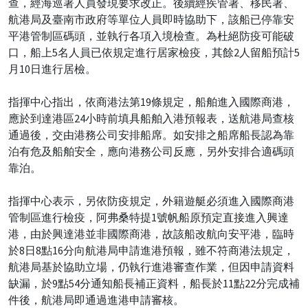
查，經海巡署人員發現要求改正。後續經疾管署、移民署、
航港局及臺南市政府等單位人員即時協助下，該船已停靠安
平港管制區碼頭，並執行各項入境檢查。為杜絕防疫可能破
口，船上5名人員已依規定進行居家檢疫，其餘2人留船預計5
月10日進行居檢。
指揮中心指出，依商港法第19條規定，船舶進入國際商港，
應於到達港區24小時前填具船舶入港預報表，送航港局查核
通過後，交由港務公司安排船席。如安排之船席船長認為靠
泊有危及船舶安全，應向港務公司反應，另外安排合適碼頭
靠泊。
指揮中心表示，另依防疫規定，外籍遊艇必須進入國際商港
管制區進行檢疫，阿弗桑特提1號帆船原預定直接進入興達
港，由於興達港並非國際商港，故該船改航向安平港，臨時
於8日8點16分向航港局申請進港預報，雖不符商港法規定，
航港局基於協助立場，仍執行進港審查作業，但因申請資料
缺漏，於9點54分通知船長補正資料，船長於11點22分完成補
件後，航港局即通過進港申請審核。