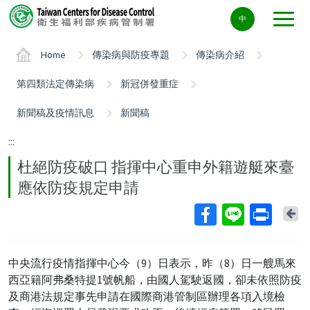
Center
中
block
ALT+C
Home
傳染病與防疫專題
傳染病介紹
第四類法定傳染病
新冠併發重症
新聞稿及疫情訊息
新聞稿
:::
杜絕防疫破口 指揮中心重申外籍遊艇來臺
應依防疫規定申請
Ba
中央流行疫情指揮中心今（9）日表示，昨（8）日一艘馬來
西亞籍阿弗桑特提1號帆船，由國人駕駛返國，卻未依照防疫
及商港法規定事先申請在國際商港管制區辦理各項入境檢