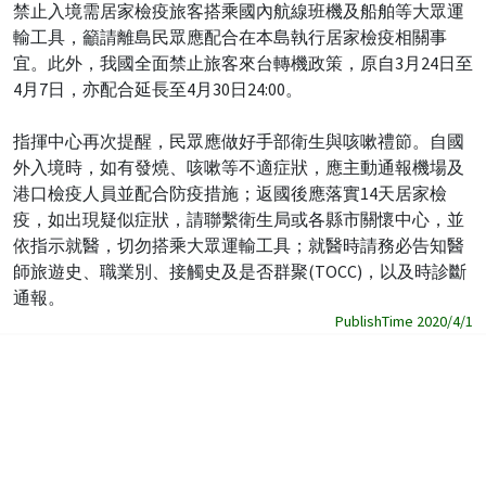
禁止入境需居家檢疫旅客搭乘國內航線班機及船舶等大眾運
輸工具，籲請離島民眾應配合在本島執行居家檢疫相關事
宜。此外，我國全面禁止旅客來台轉機政策，原自3月24日至
4月7日，亦配合延長至4月30日24:00。
指揮中心再次提醒，民眾應做好手部衛生與咳嗽禮節。自國
外入境時，如有發燒、咳嗽等不適症狀，應主動通報機場及
港口檢疫人員並配合防疫措施；返國後應落實14天居家檢
疫，如出現疑似症狀，請聯繫衛生局或各縣市關懷中心，並
依指示就醫，切勿搭乘大眾運輸工具；就醫時請務必告知醫
師旅遊史、職業別、接觸史及是否群聚(TOCC)，以及時診斷
通報。
PublishTime 2020/4/1