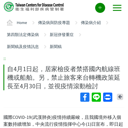
Center
中
block
ALT+C
Home
傳染病與防疫專題
傳染病介紹
第四類法定傳染病
新冠併發重症
新聞稿及疫情訊息
新聞稿
:::
自4月1日起，居家檢疫者禁搭國內航線班
機或船舶。另，禁止旅客來台轉機政策延
長至4月30日，並視疫情滾動檢討
Ba
國際COVID-19(武漢肺炎)疫情持續嚴峻，且我國境外移入個
案數持續增加，中央流行疫情指揮中心今(1)日宣布，即日起