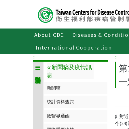
Center
block
ALT+C
About CDC
Diseases & Conditi
Home
傳染病與防疫專題
傳染病介
International Cooperation
:::
:::
第
新聞稿及疫情訊
息
一
新聞稿
統計資料查詢
致醫界通函
針對近
今(2