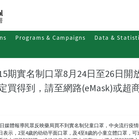
ons
Programs & Campaigns
Data & Statist
紹
第四類法定傳染病
新冠併發重症
新聞稿及疫情訊息
15期實名制口罩8月24日至26日
定買得到，請至網路(eMask)或超
日媒體報導民眾反映藥局買不到實名制兒童口罩，中央流行疫情
4)日表示，2至4歲的幼幼平面口罩，及4至8歲的小童立體口罩，可