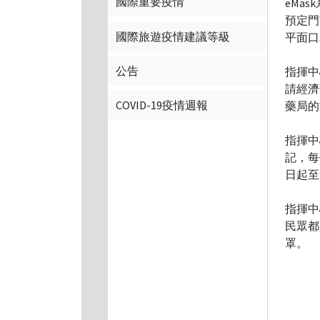
國際重要疫情
eMa
預定門
國際旅遊疫情建議等級
平面口
公告
指揮中
請經濟
COVID-19疫情週報
藥局的
指揮中
記，每
日起至
指揮中
民眾都
罩。