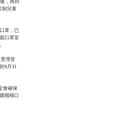
之後，再到
名制兒童
口罩，已
面口罩至
。
日受理登
8月31
一定會確保
購囤積口