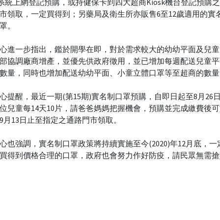
sk系統上網登記預購，或持健保卡到四大超商Kiosk機台登記預購
市領取，一定買得到；另藥局及衛生所亦販售6至12歲適用的實
罩。
心進一步指出，鑑於開學在即，對於需求較大的幼幼平面及兒童
部協調廠商增產，並優先供政府徵用，並已增加每週配送兒童平
數量，同時也增加配送幼幼平面、小童立體口罩等至超商的數量
心提醒，最近一期(第15期)實名制口罩預購，自即日起至8月26
位兒童每14天10片，請爸爸媽媽把握機會，預購並完成繳費後可於
9月13日止至指定之通路門市領取。
心也強調，實名制口罩政策將持續實施至今(2020)年12月底，
買得到價格合理的口罩，政府也會努力作好防疫，請民眾無需搶