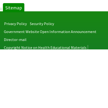
Sitemap
:::
Privacy Policy
Security Policy
Government Website Open Information Announcement
Director-mail
Copyright Notice on Health Educational Materials
Taiwan Centers for Disease Control
No.6, Linsen S. Rd., Jhongjheng District, Taipei City 100008, Taiwan
(R.O.C.)
MAP
TEL：886-2-2395-9825
Copyright © 2026 Taiwan Centers for Disease Control. All rights reserved.