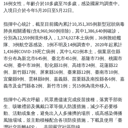
16例女性，年齡介於10多歲至70多歲，感染國家均調查中。
入境日介於今年5月20日至5月22日。
指揮中心統計，截至目前國內累計10,351,305例新型冠狀病毒
肺炎相關通報(含8,960,960例排除)，其中1,386,640例確診，
分別為12,559例境外移入，1,374,027本土病例，36例敦睦艦
隊、3例航空器感染、1例不明及14例調查中。2020年起累計
1,436例COVID-19死亡病例，其中1,421例本土，個案居住縣
市分布為新北市645例、臺北市451例、基隆市73例、桃園市
42例、臺中市38例、彰化縣31例、高雄市24例、花蓮縣22
例、新竹縣17例、屏東縣16例、臺東縣12例、臺南市10例、
宜蘭縣9例、雲林縣8例、嘉義縣、苗栗縣及南投縣各6例、嘉
義市及金門縣各2例、新竹市1例；另15例為境外移入。
指揮中心再次呼籲，民眾應儘速完成疫苗接種，落實手部衛
生、咳嗽禮節及佩戴口罩等個人防護措施，減少不必要移
動、活動或集會，避免出入人多擁擠的場所，或高感染傳播
風險場域，並主動積極配合各項防疫措施，下載及使用「臺
灣社交距離APP」，共同嚴守社區防線。