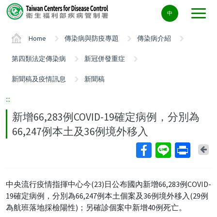
Center
中
block
ALT+C
Home
傳染病與防疫專題
傳染病介紹
第四類法定傳染病
新冠併發重症
新聞稿及疫情訊息
新聞稿
:::
新增66,283例COVID-19確定病例，分別為
66,247例本土及36例境外移入
Ba
中央流行疫情指揮中心今(23)日公布國內新增66,283例COVID-
19確定病例，分別為66,247例本土個案及36例境外移入(29例
為航班落地採檢陽性)；另確診個案中新增40例死亡。