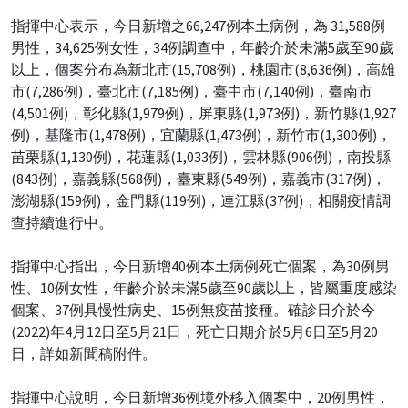
指揮中心表示，今日新增之66,247例本土病例，為 31,588例
男性，34,625例女性，34例調查中，年齡介於未滿5歲至90歲
以上，個案分布為新北市(15,708例)，桃園市(8,636例)，高雄
市(7,286例)，臺北市(7,185例)，臺中市(7,140例)，臺南市
(4,501例)，彰化縣(1,979例)，屏東縣(1,973例)，新竹縣(1,927
例)，基隆市(1,478例)，宜蘭縣(1,473例)，新竹市(1,300例)，
苗栗縣(1,130例)，花蓮縣(1,033例)，雲林縣(906例)，南投縣
(843例)，嘉義縣(568例)，臺東縣(549例)，嘉義市(317例)，
澎湖縣(159例)，金門縣(119例)，連江縣(37例)，相關疫情調
查持續進行中。
指揮中心指出，今日新增40例本土病例死亡個案，為30例男
性、10例女性，年齡介於未滿5歲至90歲以上，皆屬重度感染
個案、37例具慢性病史、15例無疫苗接種。確診日介於今
(2022)年4月12日至5月21日，死亡日期介於5月6日至5月20
日，詳如新聞稿附件。
指揮中心說明，今日新增36例境外移入個案中，20例男性，