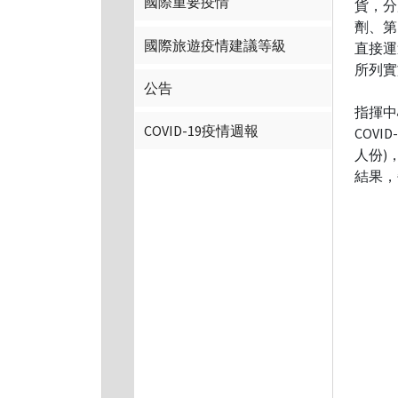
國際重要疫情
貨，分
劑、第
國際旅遊疫情建議等級
直接運
所列實
公告
指揮中
COVID-19疫情週報
COV
人份)
結果，