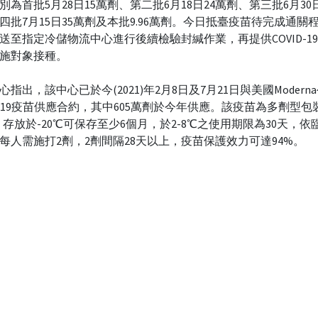
別為首批5月28日15萬劑、第二批6月18日24萬劑、第三批6月30日
四批7月15日35萬劑及本批9.96萬劑。今日抵臺疫苗待完成通關
送至指定冷儲物流中心進行後續檢驗封緘作業，再提供COVID-1
施對象接種。
心指出，該中心已於今(2021)年2月8日及7月21日與美國Modern
ID-19疫苗供應合約，其中605萬劑於今年供應。該疫苗為多劑型包裝
，存放於-20℃可保存至少6個月，於2-8℃之使用期限為30天，依
每人需施打2劑，2劑間隔28天以上，疫苗保護效力可達94%。