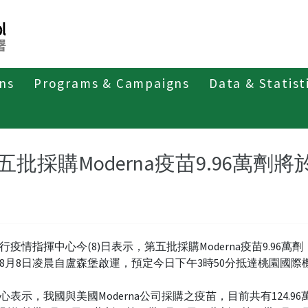
ons
Programs & Campaigns
Data & Statist
紹
第四類法定傳染病
新冠併發重症
新聞稿及疫情訊息
五批採購Moderna疫苗9.96萬劑
行疫情指揮中心今(8)日表示，第五批採購Moderna疫苗9.96萬
8月8日凌晨自盧森堡啟運，預定今日下午3時50分抵達桃園國際
心表示，我國與美國Moderna公司採購之疫苗，目前共有124.96