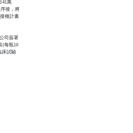
41萬
程序後，將
9接種計畫
a公司簽署
(每瓶10
臨床試驗