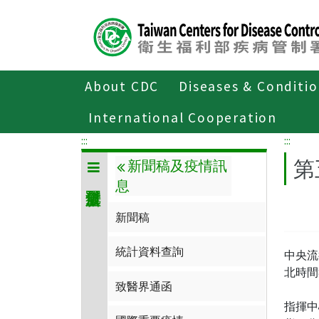
Center
block
ALT+C
About CDC
Diseases & Conditi
Home
傳染病與防疫專題
傳染病介
International Cooperation
:::
:::
第
新聞稿及疫情訊
息
新聞稿
統計資料查詢
中央流
北時間
致醫界通函
指揮中