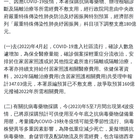
一、因應COVID-19疫情，本署採購抗病毒藥物、辦理檢驗診
斷及隔離治療等所需經費不敷支用，經行政院同意由中央政
府嚴重特殊傳染性肺炎防治及紓困振興特別預算，經濟部所
列「嚴重特殊傳染性肺炎紓困振興」科目項下調整支應180億
元。
(一)去(2022)年4月起，COVID-19進入社區流行，確診人數急
遽增加，為保全醫療量能，確診個案採輕重症分流收治，安
排於住家居家照護或於其他指定處所進行隔離或隔離治療，
本署亦持續支持給付居家照護相關醫療費用。依健保署資
料，2022年隔離治療費用(含居家照護相關費用)共受理申報
計347.03億元，本署原編預算已不敷支應，故爭取預算160億
元撥補2022年所需相關費用。
(二) 有關抗病毒藥物採購，今(2023)年5至7月間出現第4波疫
情，已將原採購預計可供使用至今年底之抗病毒藥物儲備量
用罄，考量國內COVID-19秋冬疫情可能受季節性流行、病毒
株變異等多重因素影響，為降低重症減少死亡，爰擬增購抗
病毒藥物、倉儲管理及配賦物流及所需經費，包含瑞德西韋