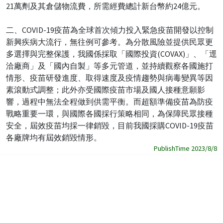
21萬劑及其倉儲物流費，所需經費總計新台幣約24億元。
二、COVID-19疫苗為全球首次傾力投入緊急疫苗開發以控制
新興疾病大流行，無往例可參考。為分散風險並提供民眾更
多選擇與完整保護，我國係採取「國際投資(COVAX)」、「逕
洽廠商」及「國內自製」等多元管道，並持續觀察各國施打
情形、疫苗研發進度、取得速度及疫情趨勢與病毒變異等因
素滾動式調整；此外亦受國際疫苗市場及國人接種意願影
響，過程中無法全程做到供需平衡。而超額準備疫苗為防疫
戰略重要一環，與國際各國採行策略相同，為保障民眾接種
安全，屆效疫苗均採一律銷毀，目前我國採購COVID-19疫苗
各廠牌均有屆效銷毀情形。
PublishTime 2023/8/8