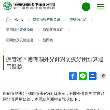
Center
中
block
ALT+C
Home
傳染病與防疫專題
傳染病介紹
第四類法定傳染病
新冠併發重症
新聞稿及疫情訊息
新聞稿
:::
疾管署回應有關外界針對防疫紓困預算運
用疑義
Ba
疾病管制署(下稱疾管署)今(8)日表示，有關外界針對防疫紓
困預算運用疑義，本署就所屬權責說明如下：