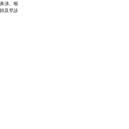
鼻涕、喉
師及早診