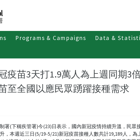
ons
Programs & Campaigns
Data & Statist
紹
第四類法定傳染病
新冠併發重症
新聞稿及疫情訊息
冠疫苗3天打1.9萬人為上週同期3
苗至全國以應民眾踴躍接種需求
制署(下稱疾管署)今(23)日表示，國內新冠疫情持續升溫，民眾
升，本週近三日(5/19-5/21)新冠疫苗接種人數共計19,189人，