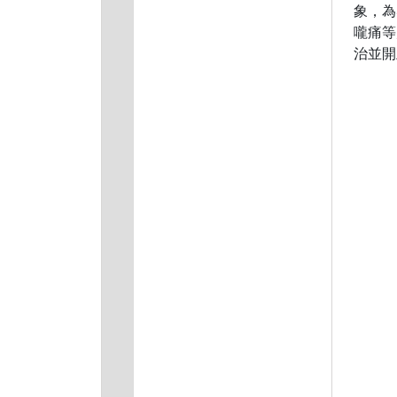
象，為
嚨痛等
治並開