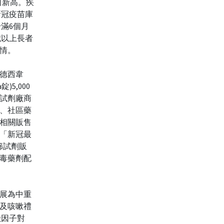
單日新高。疾
新冠疫苗庫
滿6個月
歲以上長者
情。
德西韋
)5,000
試劑廠商
、社區藥
相關販售
「新冠最
快篩試劑販
毒藥劑配
展為中重
及咳嗽禮
險因子對