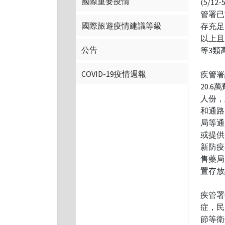
國際重要疫情
(5/1
管署已
國際旅遊疫情建議等級
存充足
以上且
公告
等3類
COVID-19疫情週報
疾管署
20.6
人份，
和通路
局等通
或提供
新防疫專
售藥局
置存放
疾管署
症，民
節等衛