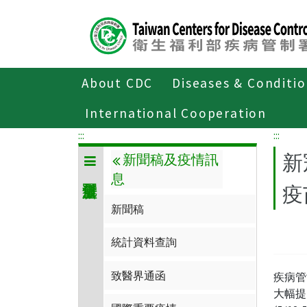
Center
block
ALT+C
About CDC
Diseases & Conditi
Home
傳染病與防疫專題
傳染病介
International Cooperation
:::
:::
新
新聞稿及疫情訊
息
疫
新聞稿
統計資料查詢
致醫界通函
疾病管
大幅提