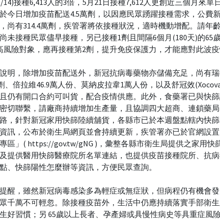
2-5/14)接種6,413人的3倍，5月21日接種7,612人更創近三個月來
於今日增加疫苗配送4.5萬劑，以因應民眾踴躍接種需求，公費
，尚有314.4萬劑，疾管署將依接種狀況，適時機動增配。請年齡
尚未接種民眾儘早接種，另已接種1劑且間隔6個月(180天)的65
高風險對象，應再接種第2劑，提升免疫保護力，才能應對此波疫
說明，除增加疫苗配送外，新冠抗病毒藥物亦儲備充足，尚有瑞
萬劑、倍拉維46.9萬人份、莫納皮拉韋1萬人份，以及舒冠效(Xocova錠
且仍有開口合約可叫貨，配合疫情供應。此外，食藥署已與快篩
密切聯繫，請廠商持續增加生產量，且協調四大超商、連鎖藥局
路，針對新冠家用快篩陸續舖貨，各縣市已於本週盤點轄內快篩
資訊，公布於衛生局網頁並會持續更新，疾管署亦已於官網設置
區」( https://gov.tw/gNG )，彙整各縣市衛生局提供之家用
及提供醫用快篩醫療院所名單連結，也提供疫苗接種院所、抗病
點、快篩陽性怎麼辦等資訊，方便民眾查詢。
提醒，雖然新冠病毒感染多為輕症或無症狀，但病程仍有機會發
眾千萬不可輕忽。除接種疫苗外，生活中仍應持續落實手部衛生
生好習慣；另 65歲以上長者、孕產婦或具慢性病史等具重症風