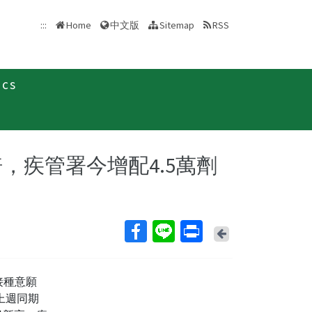
中文版
:::
Home
Sitemap
RSS
ics
新聞稿
倍，疾管署今增配4.5萬劑
Back
接種意願
為上週同期