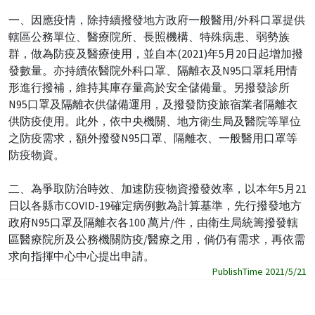
一、因應疫情，除持續撥發地方政府一般醫用/外科口罩提供
轄區公務單位、醫療院所、長照機構、特殊病患、弱勢族
群，做為防疫及醫療使用，並自本(2021)年5月20日起增加撥
發數量。亦持續依醫院外科口罩、隔離衣及N95口罩耗用情
形進行撥補，維持其庫存量高於安全儲備量。另撥發診所
N95口罩及隔離衣供儲備運用，及撥發防疫旅宿業者隔離衣
供防疫使用。此外，依中央機關、地方衛生局及醫院等單位
之防疫需求，額外撥發N95口罩、隔離衣、一般醫用口罩等
防疫物資。
二、為爭取防治時效、加速防疫物資撥發效率，以本年5月21
日以各縣市COVID-19確定病例數為計算基準，先行撥發地方
政府N95口罩及隔離衣各100 萬片/件，由衛生局統籌撥發轄
區醫療院所及公務機關防疫/醫療之用，倘仍有需求，再依需
求向指揮中心中心提出申請。
PublishTime 2021/5/21