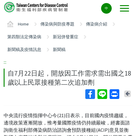
Center
中
block
ALT+C
Home
傳染病與防疫專題
傳染病介紹
第四類法定傳染病
新冠併發重症
新聞稿及疫情訊息
新聞稿
:::
自7月22日起，開放因工作需求需出國之18
歲以上民眾接種第二次追加劑
Ba
中央流行疫情指揮中心今(21)日表示，目前國內疫情趨緩，
邊境政策逐漸開放，惟考量國際疫情仍持續嚴峻，經書面諮
詢衛生福利部傳染病防治諮詢會預防接種組(ACIP)意見並衡