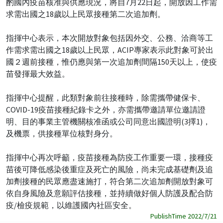
酌國內疫苗核准與供應現況，將自7月22日起，開放因工作需
求需出國之18歲以上民眾接種第二次追加劑。
指揮中心表示，本次開放對象包括因外交、公務、洽商等工
作需求需出國之18歲以上民眾，ACIP專家表示此對象可於出
國２週前接種，惟仍應與第一次追加劑間隔150天以上，使疫
苗發揮最大效益。
指揮中心提醒，此類對象前往接種時，除需攜帶健保卡、
COVID-19疫苗接種紀錄卡之外，亦需攜帶邀請單位邀請證
明、目的事業主管機關核准函或公司同意出國證明(3擇1)，
及機票，供接種單位核對身分。
指揮中心再次呼籲，疫苗接種為防疫工作重要一環，接種疫
苗後可降低感染後重症及死亡的風險，尚未完成基礎劑及追
加劑接種的民眾應盡速施打，符合第二次追加劑開放對象可
依自身風險及意願評估接種，並持續做好個人防護及配合防
疫/檢疫規範，以維護國內社區安全。
PublishTime 2022/7/21