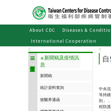
Center
block
ALT+C
About CDC
Diseases & Conditi
Home
傳染病與防疫專題
傳染病介
International Cooperation
:::
:::
自
新聞稿及疫情訊
息
新聞稿
統計資料查詢
中央流
等持續
致醫界通函
則」，
程防護