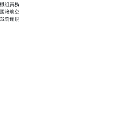
機組員務
國籍航空
裁罰違規