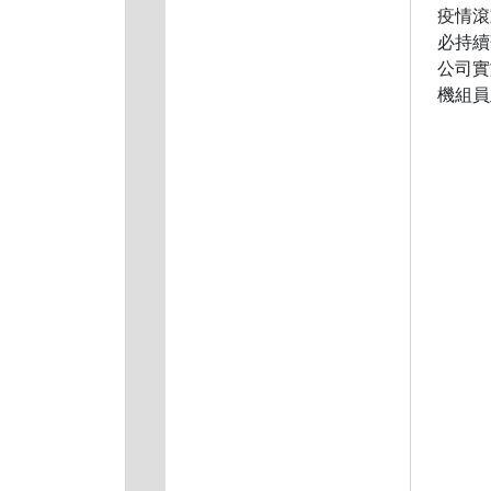
疫情滾
必持續
公司實
機組員