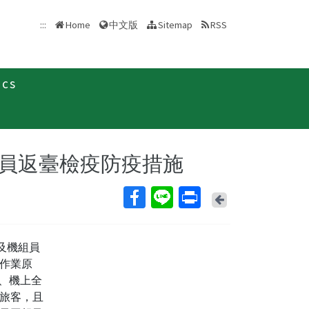
中文版
:::
Home
Sitemap
RSS
ics
新聞稿
組員返臺檢疫防疫措施
Back
及機組員
作業原
、機上全
旅客，且