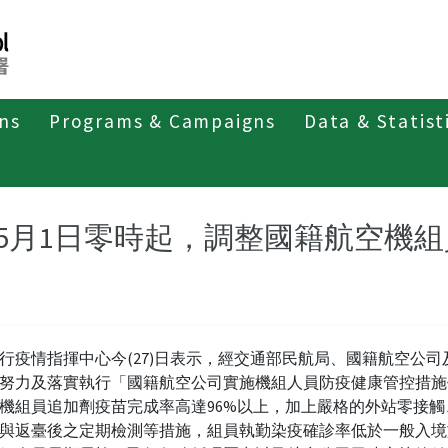
ons
Programs & Campaigns
Data & Statist
紹
第四類法定傳染病
新冠併發重症
新聞稿及疫情訊息
5月1日零時起，調整國籍航空機
行疫情指揮中心今(27)日表示，經交通部民航局、國籍航空公司
努力及落實執行「國籍航空公司實施機組人員防疫健康管控措施
機組員追加劑疫苗完成率高達96%以上，加上嚴格的外站零接觸
與返臺後之定期檢測等措施，組員執勤染疫確診率低於一般入境