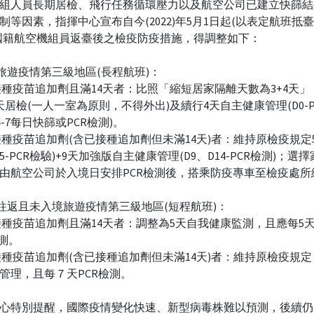
組人員長期居檢、飛行任務循環壓力以及航空公司已建立快篩結
制等因素，指揮中心宣布自今(2022)年5月1日起(以表定航班抵
國籍航空機組員返臺後之檢疫防疫措施，得調整如下：
境旅遊疫情第三級地區(長程航班)：
已接種疫苗追加劑且滿14天者：比照「縮短居家隔離天數為3+4天
天居檢(一人一室為原則，不得外出)及續行4天自主健康管理(D0-P
4-7每日快篩或PCR檢測)。
未接種疫苗追加劑(含已接種追加劑但未滿14天)者：維持原檢疫規定
D5-PCR檢驗)+9天加強版自主健康管理(D9、D14-PCR檢測)；選
由航空公司於入境日安排PCR檢測後，搭乘防疫專車至檢疫處所
班往返且未入境旅遊疫情第三級地區(短程航班)：
已接種疫苗追加劑且滿14天者：調整為5天自我健康監測，且應每5
檢測。
未接種疫苗追加劑(含已接種追加劑但未滿14天)者：維持原檢疫規
管理，且每７天PCR檢測。
心特別提醒，國際疫情變化快速、新型病毒株難以預測，後續仍