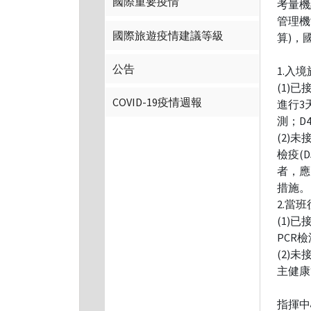
國際重要疫情
考量機
管理機
國際旅遊疫情建議等級
算)，
公告
1.入
(1)
COVID-19疫情週報
進行3
測；D
(2)
檢疫(
者，應
措施。
2.當
(1)
PCR
(2)
主健康
指揮中