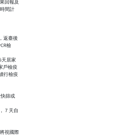
果回報及
臺時間計
」，返臺後
CR檢
5天居家
擇家戶檢疫
續行檢疫
天快篩或
定，７天自
將視國際