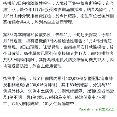
搭機前3日內檢驗陰性報告，入境後至集中檢疫所檢疫，迄今
無症狀；於今年1月7日接受檢疫期滿前採檢，結果為陰性；1
月9日由仲介安排自費採檢，於今日確診。衛生單位已匡列個
案接觸者共4人，均列為自主健康管理。
案835為本國籍30多歲男性，去年11月下旬赴美探親，今年1
月3日返臺，持有搭機前3日內檢驗陰性報告；1月4日出現短
暫發燒、8日出現嗅、味覺異常，由衛生局安排就醫採檢，於
今日確診。衛生單位已匡列個案接觸者共18人，前後2排旅客
共5人列居家隔離，其餘為機組員及防疫車輛司機共13人，因
均著適當防護，列自主健康管理。
指揮中心統計，截至目前國內累計132,023例新型冠狀病毒肺
炎相關通報(含130,016例排除)，其中834例確診，分別為739
例境外移入，56例本⼟病例，36例敦睦艦隊、2例航空器感染
及1例不明；另1例(案530)移除為空號。確診個案中7人死
亡、726人解除隔離、101人住院隔離中。
PublishTime 2021/1/11