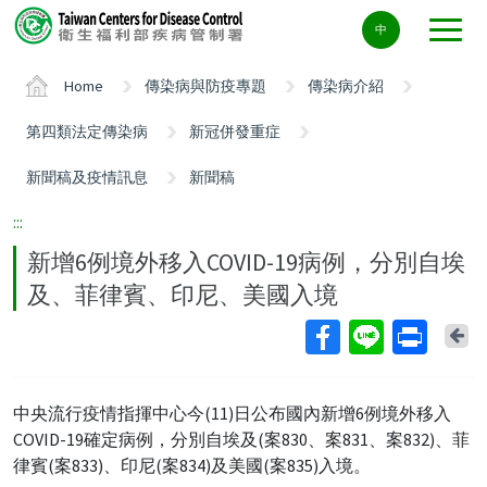
Center
中
block
ALT+C
Home
傳染病與防疫專題
傳染病介紹
第四類法定傳染病
新冠併發重症
新聞稿及疫情訊息
新聞稿
:::
新增6例境外移入COVID-19病例，分別自埃
及、菲律賓、印尼、美國入境
Ba
中央流行疫情指揮中心今(11)日公布國內新增6例境外移入
COVID-19確定病例，分別自埃及(案830、案831、案832)、菲
律賓(案833)、印尼(案834)及美國(案835)入境。