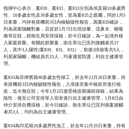
指揮中心表示，案830、案831、案832分別為埃及籍10多歲男
性、10多歲女性及30多歲女性，皆為案825之親屬，同於1月5
日來臺，均持有搭機前3日內檢驗陰性報告，因案825確診，
列為居家隔離對象，且皆於1月7日出現頭暈、流鼻水、喉嚨
痛等症狀，經衛生局安排採檢，於今日確診，為一起境外移
入家庭群聚。有關此群聚案，衛生單位已匡列接觸者共27
人，其中3人陽性(案830、831、832），前後2排旅客共9人，
列居家隔離，機組員共15人，均著適當防護，列自主健康管
理。
案833為菲律賓籍40多歲女性移工，於去年12月20日來臺，持
有搭機前3日內檢驗陰性報告，入境後至集中檢疫所進行檢
疫，迄今無症狀；今年1月2日接受檢疫期滿前採檢，結果為
陰性；後至公司安排單人宿舍進行自主健康管理，1月8日由
仲介安排自費採檢，於今日確診。衛生單位已匡列個案接觸
者共3人，均列為自主健康管理。
案834為印尼籍20多歲男性漁工，於去年12月25日來臺，持有