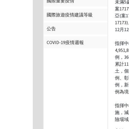
國際重要疫情
未滿5歲
案171
國際旅遊疫情建議等級
亞(案1
1717
公告
12月
COVID-19疫情週報
指揮中
4,95
例，3
累計11
土，個
例、彰
例，新
例為境
指揮中
施，減
險場域