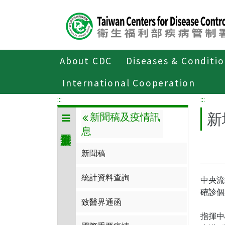
Center
block
ALT+C
About CDC
Diseases & Conditi
Home
傳染病與防疫專題
傳染病介
International Cooperation
:::
:::
新
新聞稿及疫情訊
息
新聞稿
統計資料查詢
中央流
確診個
致醫界通函
指揮中