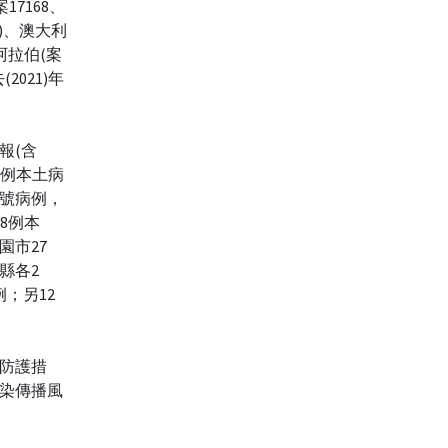
案17168、
64)、澳大利
地阿拉伯(案
(2021)年
報(含
00例本土病
空號病例，
38例本
園市27
縣各2
；另12
防護措
染傳播風