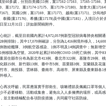
至60多歲，分別自美國(11例，案17162-17163、17165-17166、
70、案17172、案17174-17175、案17179-17180)、加拿大(案171
7167)、英國(2例，案17169、案17177)、越南(案17171)、沙烏
3)、泰國(案17176)、希臘(案17178)及中國(案17181)，入境日介於去
12日至12月31日；詳如新聞稿附件。
心統計，截至目前國內累計4,972,057例新型冠狀病毒肺炎相關通
1,828例排除)，其中17,070例確診，分別為2,416例境外移入，14,6
6例敦睦艦隊、3例航空器感染、1例不明及14例調查中；無新增
1例移除為空號。2020年起累計850例COVID-19死亡病例，其中8
案居住縣市分布為新北市413例、臺北市322例、基隆市29例、桃
化縣15例、新竹縣13例、臺中市5例、苗栗縣3例、宜蘭縣及花蓮
竹市、南投縣、雲林縣、臺南市、高雄市、屏東縣及臺東縣各1例
外移入。
心再次呼籲，民眾應落實手部衛生、咳嗽禮節及佩戴口罩等個人
少不必要移動、活動或集會，避免出入人多擁擠的場所，或高感
，並主動積極配合各項防疫措施，共同嚴守社區防線。