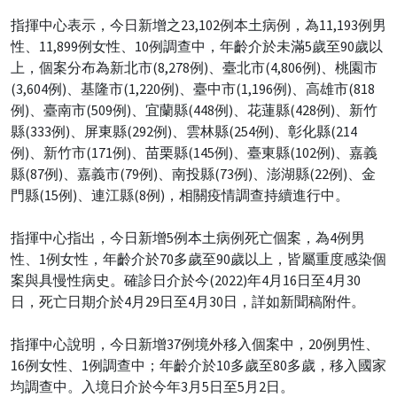
指揮中心表示，今日新增之23,102例本土病例，為11,193例男
性、11,899例女性、10例調查中，年齡介於未滿5歲至90歲以
上，個案分布為新北市(8,278例)、臺北市(4,806例)、桃園市
(3,604例)、基隆市(1,220例)、臺中市(1,196例)、高雄市(818
例)、臺南市(509例)、宜蘭縣(448例)、花蓮縣(428例)、新竹
縣(333例)、屏東縣(292例)、雲林縣(254例)、彰化縣(214
例)、新竹市(171例)、苗栗縣(145例)、臺東縣(102例)、嘉義
縣(87例)、嘉義市(79例)、南投縣(73例)、澎湖縣(22例)、金
門縣(15例)、連江縣(8例)，相關疫情調查持續進行中。
指揮中心指出，今日新增5例本土病例死亡個案，為4例男
性、1例女性，年齡介於70多歲至90歲以上，皆屬重度感染個
案與具慢性病史。確診日介於今(2022)年4月16日至4月30
日，死亡日期介於4月29日至4月30日，詳如新聞稿附件。
指揮中心說明，今日新增37例境外移入個案中，20例男性、
16例女性、1例調查中；年齡介於10多歲至80多歲，移入國家
均調查中。入境日介於今年3月5日至5月2日。