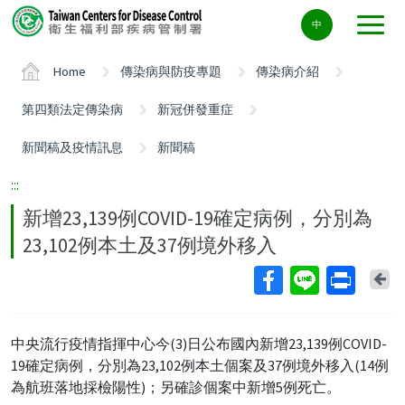
Center
中
block
ALT+C
Home
傳染病與防疫專題
傳染病介紹
第四類法定傳染病
新冠併發重症
新聞稿及疫情訊息
新聞稿
:::
新增23,139例COVID-19確定病例，分別為
23,102例本土及37例境外移入
Ba
中央流行疫情指揮中心今(3)日公布國內新增23,139例COVID-
19確定病例，分別為23,102例本土個案及37例境外移入(14例
為航班落地採檢陽性)；另確診個案中新增5例死亡。