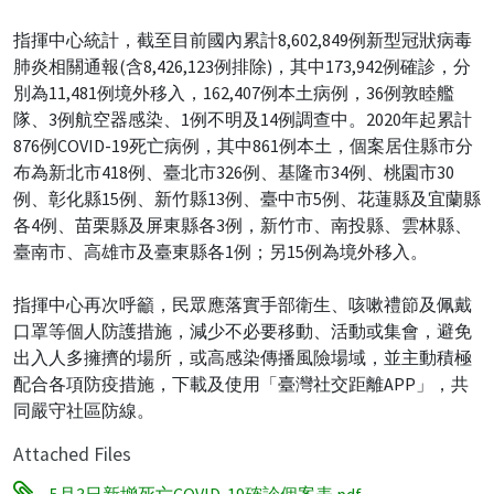
指揮中心統計，截至目前國內累計8,602,849例新型冠狀病毒
肺炎相關通報(含8,426,123例排除)，其中173,942例確診，分
別為11,481例境外移入，162,407例本土病例，36例敦睦艦
隊、3例航空器感染、1例不明及14例調查中。2020年起累計
876例COVID-19死亡病例，其中861例本土，個案居住縣市分
布為新北市418例、臺北市326例、基隆市34例、桃園市30
例、彰化縣15例、新竹縣13例、臺中市5例、花蓮縣及宜蘭縣
各4例、苗栗縣及屏東縣各3例，新竹市、南投縣、雲林縣、
臺南市、高雄市及臺東縣各1例；另15例為境外移入。
指揮中心再次呼籲，民眾應落實手部衛生、咳嗽禮節及佩戴
口罩等個人防護措施，減少不必要移動、活動或集會，避免
出入人多擁擠的場所，或高感染傳播風險場域，並主動積極
配合各項防疫措施，下載及使用「臺灣社交距離APP」，共
同嚴守社區防線。
Attached Files
5月3日新增死亡COVID-19確診個案表.pdf