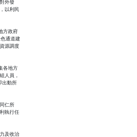
引對外發
，以利民
地方政府
綠色通道建
資源調度
集各地方
組人員，
即出動所
同仁所
利執行任
力及收治