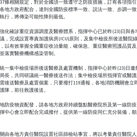
37條相關規定，對於全國須一致遵守之防疫措施，訂有各項指
各地方政府配合，達到全國防疫標準一致、説法一致、步調一致
執行，將傳染可能性降到最低。
強化確診重症資源調度及醫療體系，指揮中心已於昨(23)日與各
議，完成設置專責加護病房(ICU)原則，及集中檢疫所後送醫院
，以有效掌握全國重症收治量能，確保急、重症醫療照護品質及
並落實醫療機構感染管制。
統一集中檢疫場所後送醫療及處置機制，指揮中心於昨(23)日邀
局長，共同研議統一醫療後送作法；集中檢疫場所指揮官或醫護
需後送醫療及處置個案，只要撥打119通報，各地消防機關會立
護隊，前往救護後送。
地防疫物資配發，請各地方政府持續盤點醫療院所及第一線防疫
揮中心會立即配合完成撥付，提供第一線防疫同仁充分裝備，順
關由各地方責任醫院設置社區篩檢站事宜，將以考量責任醫院人