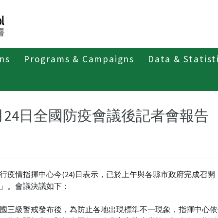
ons
Programs & Campaigns
Data & Statist
紹
第四類法定傳染病
新冠併發重症
新聞稿及疫情訊息
月24日全國防疫會議後記者會報告
行疫情指揮中心今(24)日表示，已於上午與各縣市政府完成召開
」。會議決議如下：
國三級警戒發布後，為防止各地出現標準不一現象，指揮中心依