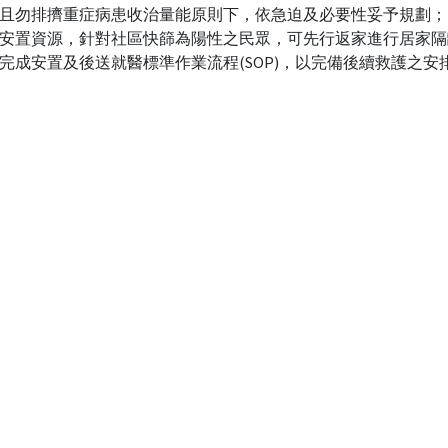
且勿排擠重症病患收治量能原則下，依急迫及必要性妥予規劃；
安置資源，針對社區快篩為陽性之民眾，可先行返家進行居家隔
完成安置及後送就醫標準作業流程(SOP)，以完備後續救護之安