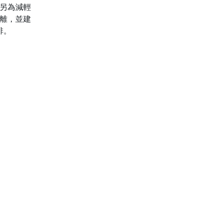
另為減輕
離，並建
排。