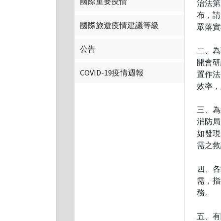
國際重要疫情
治法第
布，請
國際旅遊疫情建議等級
眾落實
公告
二、為
開會研
COVID-19疫情週報
置作法
效率，
三、為
消防局
如發現
需之救
四、各
需，指
務。
五、有