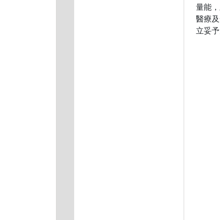
量能，
醫療及
立妥予