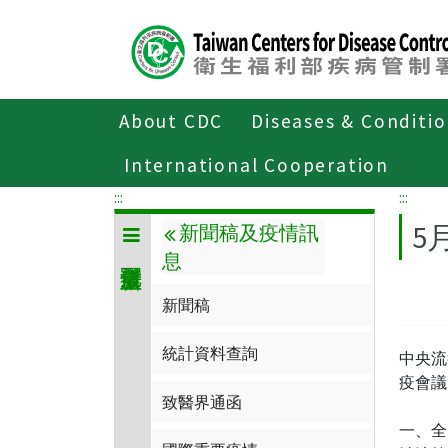
Center
block
ALT+C
About CDC
Diseases & Conditi
Home
傳染病與防疫專題
傳染病介
International Cooperation
:::
:::
5
新聞稿及疫情訊
息
新聞稿
統計資料查詢
中央流
疫會議
致醫界通函
一、全