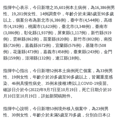
指揮中心表示，今日新增之35,601例本土病例，為16,386例男
性、19,201例女性、14例調查中，年齡介於未滿5歲至90多歲
以上，個案分布為新北市(6,386例)，臺中市(4,544例)，高雄
市(4,192例)，桃園市(3,623例)，臺北市(3,348例)，臺南市
(3,086例)，彰化縣(1,937例)，屏東縣(1,117例)，新竹縣(919
例)，雲林縣(862例)，苗栗縣(820例)，新竹市(802例)，南投
縣(726例)，嘉義縣(672例)，宜蘭縣(576例)，基隆市(508
例)，花蓮縣(473例)，嘉義市(458例)，臺東縣(243例)，金門
縣(159例)，澎湖縣(132例)，連江縣(18例)。
指揮中心指出，今日新增52例本土病例死亡個案，為33例男
性、19例女性，年齡介於20多歲至90多歲以上，皆屬重度感
染、46例具慢性病史、35例未接種3劑以上COVID-19疫苗。
確診日介於今(2022)年9月7日至10月19日，死亡日期介於10
月10日至10月19日，詳如新聞稿附件。
指揮中心說明，今日新增53例境外移入個案中，為23例男
性、30例女性，年齡介於未滿5歲至70多歲，分別自日本(2