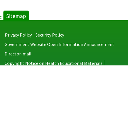
Sitemap
:::
Privacy Policy
Security Policy
Government Website Open Information Announcement
Director-mail
Copyright Notice on Health Educational Materials
Taiwan Centers for Disease Control
No.6, Linsen S. Rd., Jhongjheng District, Taipei City 100008, Taiwan
(R.O.C.)
MAP
TEL：886-2-2395-9825
Copyright © 2026 Taiwan Centers for Disease Control. All rights reserved.