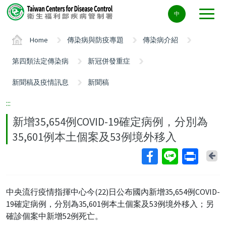
Center
中
block
ALT+C
Home
傳染病與防疫專題
傳染病介紹
第四類法定傳染病
新冠併發重症
新聞稿及疫情訊息
新聞稿
:::
新增35,654例COVID-19確定病例，分別為
35,601例本土個案及53例境外移入
Ba
中央流行疫情指揮中心今(22)日公布國內新增35,654例COVID-
19確定病例，分別為35,601例本土個案及53例境外移入；另
確診個案中新增52例死亡。