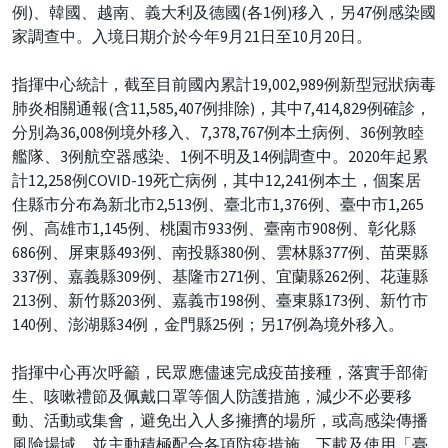
例)、韓國、越南、義大利及德國(各1例)移入，另47例感染國
家調查中。入境日期介於今年9月21日至10月20日。
指揮中心統計，截至目前國內累計19,002,989例新型冠狀病毒
肺炎相關通報(含11,585,407例排除)，其中7,414,829例確診，
分別為36,008例境外移入、7,378,767例本土病例、36例敦睦
艦隊、3例航空器感染、1例不明及14例調查中。2020年起累
計12,258例COVID-19死亡病例，其中12,241例本土，個案居
住縣市分布為新北市2,513例、臺北市1,376例、臺中市1,265
例、高雄市1,145例、桃園市933例、臺南市908例、彰化縣
686例、屏東縣493例、南投縣380例、雲林縣377例、苗栗縣
337例、嘉義縣309例、基隆市271例、宜蘭縣262例、花蓮縣
213例、新竹縣203例、嘉義市198例、臺東縣173例、新竹市
140例、澎湖縣34例，金門縣25例；另17例為境外移入。
指揮中心再次呼籲，民眾應儘速完成疫苗接種，落實手部衛
生、咳嗽禮節及佩戴口罩等個人防護措施，減少不必要移
動、活動或集會，避免出入人多擁擠的場所，或高感染傳播
風險場域，並主動積極配合各項防疫措施，下載及使用「臺