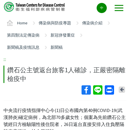
Center
中
block
ALT+C
Home
傳染病與防疫專題
傳染病介紹
第四類法定傳染病
新冠併發重症
新聞稿及疫情訊息
新聞稿
:::
鑽石公主號返台旅客1人確診，正嚴密隔離
檢疫中
Ba
中央流行疫情指揮中心今(1)日公布國內第40例COVID-19(武
漢肺炎)確定病例，為北部70多歲女性；個案為先前鑽石公主
號經日方檢驗陽性後住院者，26日返台直接安排入住負壓隔