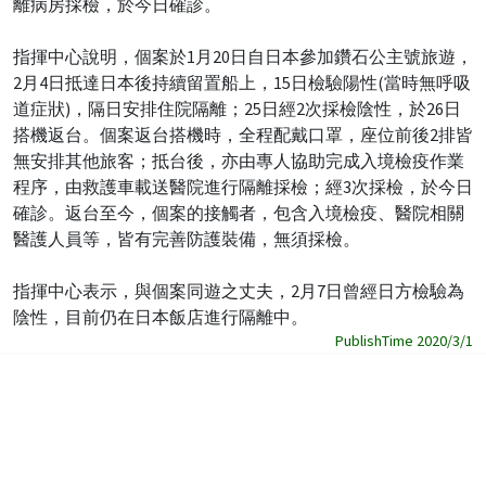
離病房採檢，於今日確診。
指揮中心說明，個案於1月20日自日本參加鑽石公主號旅遊，
2月4日抵達日本後持續留置船上，15日檢驗陽性(當時無呼吸
道症狀)，隔日安排住院隔離；25日經2次採檢陰性，於26日
搭機返台。個案返台搭機時，全程配戴口罩，座位前後2排皆
無安排其他旅客；抵台後，亦由專人協助完成入境檢疫作業
程序，由救護車載送醫院進行隔離採檢；經3次採檢，於今日
確診。返台至今，個案的接觸者，包含入境檢疫、醫院相關
醫護人員等，皆有完善防護裝備，無須採檢。
指揮中心表示，與個案同遊之丈夫，2月7日曾經日方檢驗為
陰性，目前仍在日本飯店進行隔離中。
PublishTime 2020/3/1