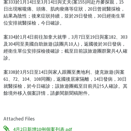
案333於1月14日至3月14日與丈夫(案155)同赴丹麥探親，15
日出現喉嚨痛、頭痛、肌肉痠痛等症狀，20日曾就醫採檢，
結果為陰性；後來症狀持續，並於29日發燒，30日經衛生單
位安排就醫採檢，今日確診。
案334於1月4日前往加拿大就學，3月7日至19日與案182、303
及304同至美國自助旅遊(該團共10人)，返國後於30日發病，
經衛生單位安排採檢後確診；截至目前該旅遊團群聚共4人確
診。
案338於3月5日至14日與家人跟團至奧地利、捷克旅遊(與案
61、72、104、108同團)，返國後居家隔離，14日發病，30日
就醫採檢，於今日確診；該旅遊團截至目前共計5人確診。其
餘境外移入個案詳情，請參閱新聞稿附件。
Attached Files
4月2日新增10例個案列表.pdf