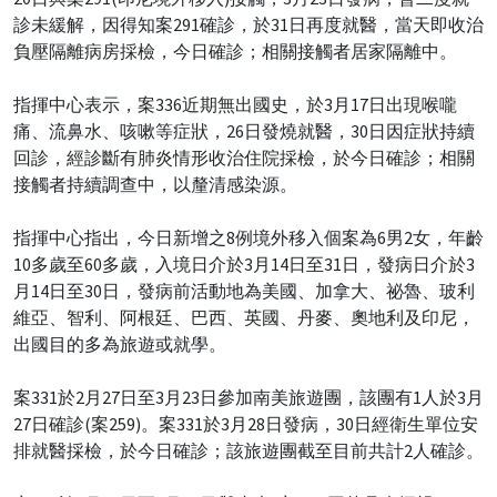
診未緩解，因得知案291確診，於31日再度就醫，當天即收治
負壓隔離病房採檢，今日確診；相關接觸者居家隔離中。
指揮中心表示，案336近期無出國史，於3月17日出現喉嚨
痛、流鼻水、咳嗽等症狀，26日發燒就醫，30日因症狀持續
回診，經診斷有肺炎情形收治住院採檢，於今日確診；相關
接觸者持續調查中，以釐清感染源。
指揮中心指出，今日新增之8例境外移入個案為6男2女，年齡
10多歲至60多歲，入境日介於3月14日至31日，發病日介於3
月14日至30日，發病前活動地為美國、加拿大、祕魯、玻利
維亞、智利、阿根廷、巴西、英國、丹麥、奧地利及印尼，
出國目的多為旅遊或就學。
案331於2月27日至3月23日參加南美旅遊團，該團有1人於3月
27日確診(案259)。案331於3月28日發病，30日經衛生單位安
排就醫採檢，於今日確診；該旅遊團截至目前共計2人確診。