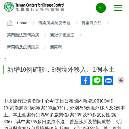
Center
中
block
ALT+C
Home
傳染病與防疫專題
傳染病介紹
第四類法定傳染病
新冠併發重症
新聞稿及疫情訊息
新聞稿
:::
新增10例確診，8例境外移入、2例本土
Ba
中央流行疫情指揮中心今(2)日公布國內新增10例COVID-
19(武漢肺炎)病例(案330至339)，分別為8例境外移入及2例本
土。本土個案分別為50多歲男性(案335)及50多歲女性(案
336)；其中案335多日腹瀉不適，曾至診所及醫院就醫，3月
20日與案291(印尼境外移入)接觸，3月23日發病，曾二度就