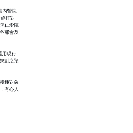
或轄內醫院
冊施打對
醫院仁愛院
內各部會及
運用現行
規劃之預
接種對象
，有心人