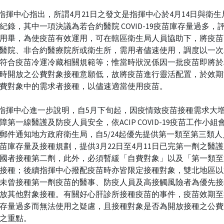
指揮中心指出，所謂4月21日之發文是指揮中心於4月14日與衛
紀錄，其中一項決議為若合約醫院 COVID-19疫苗庫存量過多，
用畢，為使疫苗有效運用，可在轄區衛生局人員協助下，將疫苗
醫院、非合約醫療院所或衛生所，需用者儘速使用，調度以一次
符合疫苗冷運冷藏相關規範等；惟當時狀況係因一批疫苗即將於
時開放之公費對象接種意願低，故將疫苗進行靈活配置，於效期
費對象中的需求者接種，以儘速適當使用疫苗。
指揮中心進一步說明，自5月下旬起，因疫情致疫苗接種需求大
障第一線醫護及防疫人員安全，依ACIP COVID-19疫苗工作小
郵件通知地方政府衛生局，自5/24起優先提供第一類至第三類
苗庫存量及接種規劃，提供3月22日至4月11日已完第一劑之醫
國者接種第二劑，此外，必須暫緩「自費對象」以及「第一類至
接種；後續指揮中心撥配疫苗時亦皆限定接種對象，雙北地區以
未曾接種第一劑疫苗的醫事、防疫人員及高接觸風險者為優先接
放其他對象接種。有關好心肝診所接種疫苗的事件，疫苗效期至
存量過多而無法使用之疑慮，且接種對象是否為開放接種之公費
之重點。