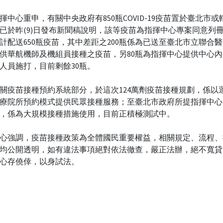
揮中心重申，有關中央政府有850瓶COVID-19疫苗置於臺北市
已於昨(9)日發布新聞稿說明，該等疫苗為指揮中心專案同意列
計配送650瓶疫苗，其中差距之200瓶係為已送至臺北市立聯合
供華航機師及機組員接種之疫苗，另80瓶為指揮中心提供中心
人員施打，目前剩餘30瓶。
關疫苗接種預約系統部分，於這次124萬劑疫苗接種規劃，係以
療院所預約模式提供民眾接種服務；至臺北市政府所提指揮中心
，係為大規模接種措施使用，目前正積極測試中。
心強調，疫苗接種政策為全體國民重要權益，相關規定、流程、
均公開透明，如有違法事項絕對依法徹查，嚴正法辦，絕不寬貸
心存僥倖，以身試法。