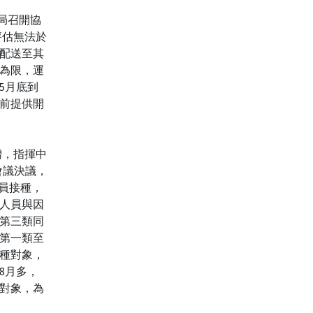
生局召開協
評估無法於
配送至其
為限，運
5月底到
前提供開
增，指揮中
組會議決議，
人員接種，
護人員與因
第三類同
第一類至
種對象，
8月多，
對象，為