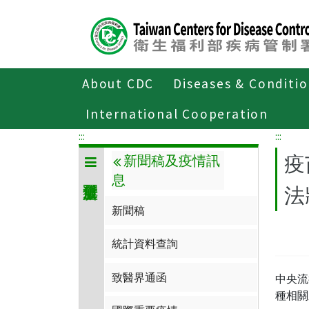
Center
block
ALT+C
About CDC
Diseases & Conditi
Home
傳染病與防疫專題
傳染病介
International Cooperation
:::
:::
疫
新聞稿及疫情訊
息
法
新聞稿
統計資料查詢
致醫界通函
中央流
種相關