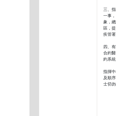
三、指
一事，
象，總
區，提
疾管署
四、有
合約醫
約系統
指揮中
及順序
士切勿