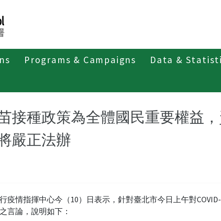
ons
Programs & Campaigns
Data & Statist
紹
第四類法定傳染病
新冠併發重症
新聞稿及疫情訊息
苗接種政策為全體國民重要權益，
將嚴正法辦
行疫情指揮中心今（10）日表示，針對臺北市今日上午對COVID-
之言論，說明如下：