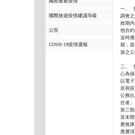
國際重要疫情
一、 
國際旅遊疫情建議等級
調會之
效期內
公告
他合約
送時應
COVID-19疫情週報
期，當
放之公
二、 
心為保
以電子
並視疫
公務出
住者」
第三類
並未開
應無庫
應釐清