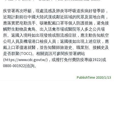
疾管署再次呼籲，現處流感及肺炎等呼吸道疾病好發季節，
近期計劃前往中國大陸武漢或鄰近區域的民眾及當地台商，
應落實肥皂勤洗手、咳嗽配戴口罩等個人防護措施，避免接
觸野生動物及禽鳥、出入活禽市場或醫院等人多之公共場
所。返國入境時如出現發燒或類流感症狀，應主動告知航空
公司人員及機場港口檢疫人員；返國後如出現上述症狀，應
戴上口罩儘速就醫，並告知醫師旅遊史、職業別、接觸史及
是否群聚(TOCC)。相關資訊可參閱疾管署網站
(https://www.cdc.gov.tw/)，或撥打免付費防疫專線1922(或
0800-001922)洽詢。
PublishTime 2020/1/13