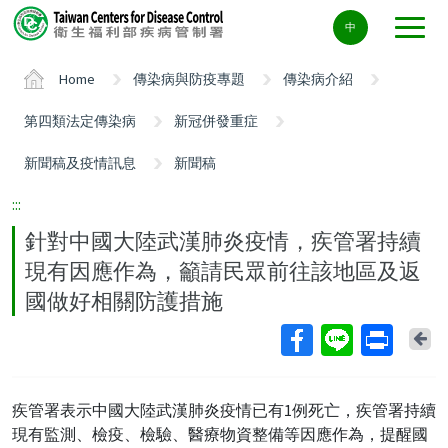
Center
中
block
ALT+C
Home
傳染病與防疫專題
傳染病介紹
第四類法定傳染病
新冠併發重症
新聞稿及疫情訊息
新聞稿
:::
針對中國大陸武漢肺炎疫情，疾管署持續
現有因應作為，籲請民眾前往該地區及返
國做好相關防護措施
Ba
疾管署表示中國大陸武漢肺炎疫情已有1例死亡，疾管署持續
現有監測、檢疫、檢驗、醫療物資整備等因應作為，提醒國