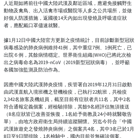
人近期如將前往中國大陸武漢及鄰近區域，應避免接觸野生
動物及禽鳥、出入活禽市場或醫院等人多之公共場所，並做
好個人防護措施，返國後14天內如出現發燒及呼吸道症狀
者，應配戴口罩儘速就醫。
據1月12日中國大陸官方更新之疫情統計，目前診斷新型冠狀
病毒感染的肺炎病例維持41例，其中重症7例、1例死亡，已
出院６例，其餘病情穩定。世界衛生組織(WHO)已將此次檢
出之病毒命名為2019-nCoV（2019新型冠狀病毒），並呼籲
各國加強監測及防治作為。
因應中國大陸武漢肺炎疫情，疾管署自2019年12月31日啟動
由武漢直航入境班機之登機檢疫，已執行22航班，共檢疫
2,342名旅客及機組員，截至目前有症狀者共11名，其中2名
符合通報定義個案，經檢驗排除，其餘9名經評估無須後送
（8名症狀皆已改善並恢復，1名給予衛教及24小時就醫敬告
單），由地方政府衛生局持續追蹤關懷。另迄今符合「中國
武漢旅遊史之發燒肺炎病例」之個案共4名，其中3名已於1月
8日至9日間排除，1名檢驗中，國內目前並無確診個案。