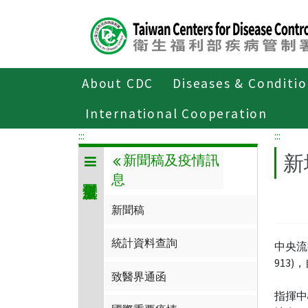
Center
block
ALT+C
About CDC
Diseases & Conditi
Home
傳染病與防疫專題
傳染病介
International Cooperation
:::
:::
新
新聞稿及疫情訊
息
新聞稿
統計資料查詢
中央流
913
致醫界通函
指揮中