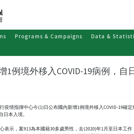
ons
Programs & Campaigns
Data & Statist
紹
第四類法定傳染病
新冠併發重症
新聞稿及疫情訊息
增1例境外移入COVID-19病例，
行疫情指揮中心今(1)日公布國內新增1例境外移入COVID-19確定
)，自日本入境。
心表示，案913為本國籍30多歲男性，去(2020)年1月至日本工