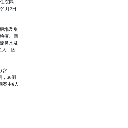
並住院隔
於1月2日
於機場及集
家檢疫。個
、流鼻水及
1人，因
(含
例，36例
個案中8人