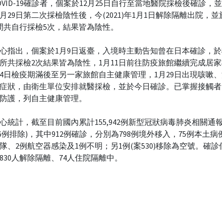
OVID-19確診者，個案於12月25日自行至當地醫院採檢後確診，
2月29日第二次採檢陰性後，今(2021)年1月1日解除隔離出院，並
間共自行採檢5次，結果皆為陰性。
心指出，個案於1月9日返臺，入境時主動告知曾在日本確診，
所共採檢2次結果皆為陰性，1月11日前往防疫旅館繼續完成居
24日檢疫期滿後至另一家旅館自主健康管理，1月29日出現咳嗽
症狀，由衛生單位安排就醫採檢，並於今日確診。已掌握接觸者
防護，列自主健康管理。
心統計，截至目前國內累計155,942例新型冠狀病毒肺炎相關通報
,336例排除)，其中912例確診，分別為798例境外移入，75例本土病
隊、2例航空器感染及1例不明；另1例(案530)移除為空號。確診
830人解除隔離、74人住院隔離中。