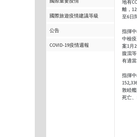
國際重要疫情
地有C
離，1
國際旅遊疫情建議等級
至6日
公告
指揮中
中檢疫
COVID-19疫情週報
案1月
腹瀉等
有適當
指揮中
152
敦睦艦
死亡、