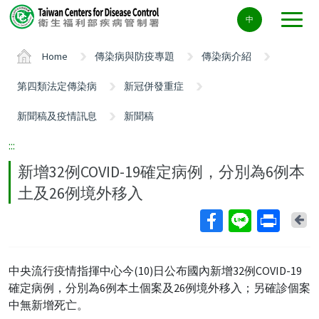
Center
中
block
ALT+C
Home
傳染病與防疫專題
傳染病介紹
第四類法定傳染病
新冠併發重症
新聞稿及疫情訊息
新聞稿
:::
新增32例COVID-19確定病例，分別為6例本
土及26例境外移入
Ba
中央流行疫情指揮中心今(10)日公布國內新增32例COVID-19
確定病例，分別為6例本土個案及26例境外移入；另確診個案
中無新增死亡。