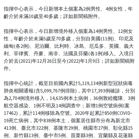
指揮中心表示，今日新增本土個案為2例男性、4例女性，年
齡介於未滿10歲至40多歲；詳如新聞稿附件。
指揮中心表示，今日新增境外移入個案為14例男性、12例女
性，年齡介於未滿5歲至70多歲，分別自美國(11例)、印尼及
緬甸(各2例)、尼泊爾、比利時、冰島、厄瓜多、英國、義大
利、菲律賓、丹麥、南非、法國及芬蘭(各1例)移入。入境日
介於去(2021)年12月26日至今(2022)年1月9日；詳如新聞稿附
件。
指揮中心統計，截至目前國內累計5,119,134例新型冠狀病毒
肺炎相關通報(含5,099,767例排除)，其中17,393例確診，分別
為2,704例境外移入，14,635例本土病例，36例敦睦艦隊、3例
航空器感染、1例不明及14例調查中；新增1例空號病例(案
17462)，累計114例移除為空號。2020年起累計850例COVID-
19死亡病例，其中838例本土，個案居住縣市分布為新北市
413例、臺北市322例、基隆市29例、桃園市27例、彰化縣15
例、新竹縣13例、臺中市5例、苗栗縣3例、宜蘭縣及花蓮縣