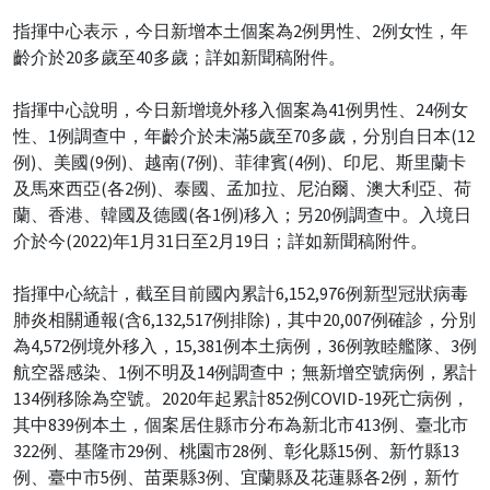
指揮中心表示，今日新增本土個案為2例男性、2例女性，年
齡介於20多歲至40多歲；詳如新聞稿附件。
指揮中心說明，今日新增境外移入個案為41例男性、24例女
性、1例調查中，年齡介於未滿5歲至70多歲，分別自日本(12
例)、美國(9例)、越南(7例)、菲律賓(4例)、印尼、斯里蘭卡
及馬來西亞(各2例)、泰國、孟加拉、尼泊爾、澳大利亞、荷
蘭、香港、韓國及德國(各1例)移入；另20例調查中。入境日
介於今(2022)年1月31日至2月19日；詳如新聞稿附件。
指揮中心統計，截至目前國內累計6,152,976例新型冠狀病毒
肺炎相關通報(含6,132,517例排除)，其中20,007例確診，分別
為4,572例境外移入，15,381例本土病例，36例敦睦艦隊、3例
航空器感染、1例不明及14例調查中；無新增空號病例，累計
134例移除為空號。2020年起累計852例COVID-19死亡病例，
其中839例本土，個案居住縣市分布為新北市413例、臺北市
322例、基隆市29例、桃園市28例、彰化縣15例、新竹縣13
例、臺中市5例、苗栗縣3例、宜蘭縣及花蓮縣各2例，新竹