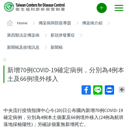
Center
中
block
ALT+C
Home
傳染病與防疫專題
傳染病介紹
第四類法定傳染病
新冠併發重症
新聞稿及疫情訊息
新聞稿
:::
新增70例COVID-19確定病例，分別為4例本
土及66例境外移入
Ba
中央流行疫情指揮中心今(20)日公布國內新增70例COVID-19
確定病例，分別為4例本土個案及66例境外移入(24例為航班
落地採檢陽性)；另確診個案無新增死亡。