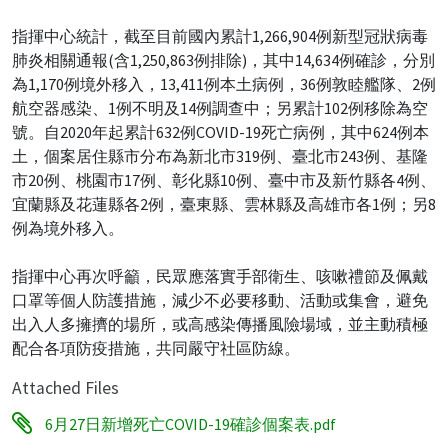
指揮中心統計，截至目前國內累計1,266,904例新型冠狀病毒
肺炎相關通報(含1,250,863例排除)，其中14,634例確診，分別
為1,170例境外移入，13,411例本土病例，36例敦睦艦隊、2例
航空器感染、1例不明及14例調查中；另累計102例移除為空
號。自2020年起累計632例COVID-19死亡病例，其中624例本
土，個案居住縣市分布為新北市319例、臺北市243例、基隆
市20例、桃園市17例、彰化縣10例、臺中市及新竹縣各4例、
宜蘭縣及花蓮縣各2例，臺東縣、雲林縣及高雄市各1例；另8
例為境外移入。
指揮中心再次呼籲，民眾應落實手部衛生、咳嗽禮節及佩戴
口罩等個人防護措施，減少不必要移動、活動或集會，避免
出入人多擁擠的場所，或高感染傳播風險場域，並主動積極
配合各項防疫措施，共同嚴守社區防線。
Attached Files
6月27日新增死亡COVID-19確診個案表.pdf