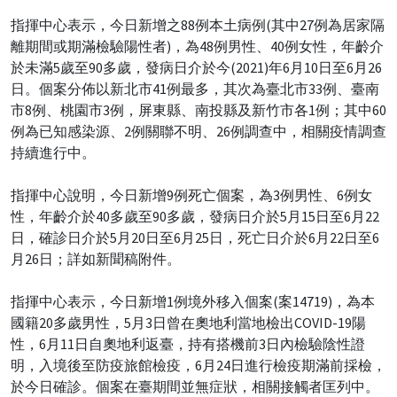
指揮中心表示，今日新增之88例本土病例(其中27例為居家隔
離期間或期滿檢驗陽性者)，為48例男性、40例女性，年齡介
於未滿5歲至90多歲，發病日介於今(2021)年6月10日至6月26
日。個案分佈以新北市41例最多，其次為臺北市33例、臺南
市8例、桃園市3例，屏東縣、南投縣及新竹市各1例；其中60
例為已知感染源、2例關聯不明、26例調查中，相關疫情調查
持續進行中。
指揮中心說明，今日新增9例死亡個案，為3例男性、6例女
性，年齡介於40多歲至90多歲，發病日介於5月15日至6月22
日，確診日介於5月20日至6月25日，死亡日介於6月22日至6
月26日；詳如新聞稿附件。
指揮中心表示，今日新增1例境外移入個案(案14719)，為本
國籍20多歲男性，5月3日曾在奧地利當地檢出COVID-19陽
性，6月11日自奧地利返臺，持有搭機前3日內檢驗陰性證
明，入境後至防疫旅館檢疫，6月24日進行檢疫期滿前採檢，
於今日確診。個案在臺期間並無症狀，相關接觸者匡列中。