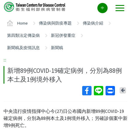
Center
中
block
ALT+C
Home
傳染病與防疫專題
傳染病介紹
第四類法定傳染病
新冠併發重症
新聞稿及疫情訊息
新聞稿
:::
新增89例COVID-19確定病例，分別為88例
本土及1例境外移入
Ba
中央流行疫情指揮中心今(27)日公布國內新增89例COVID-19
確定病例，分別為88例本土及1例境外移入；另確診個案中新
增9例死亡。