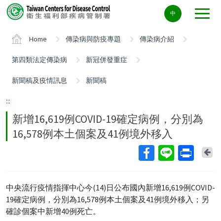
Center
中
block
ALT+C
Home
傳染病與防疫專題
傳染病介紹
第四類法定傳染病
新冠併發重症
新聞稿及疫情訊息
新聞稿
:::
新增16,619例COVID-19確定病例，分別為
16,578例本土個案及41例境外移入
Ba
中央流行疫情指揮中心今(14)日公布國內新增16,619例COVID-
19確定病例，分別為16,578例本土個案及41例境外移入；另
確診個案中新增40例死亡。