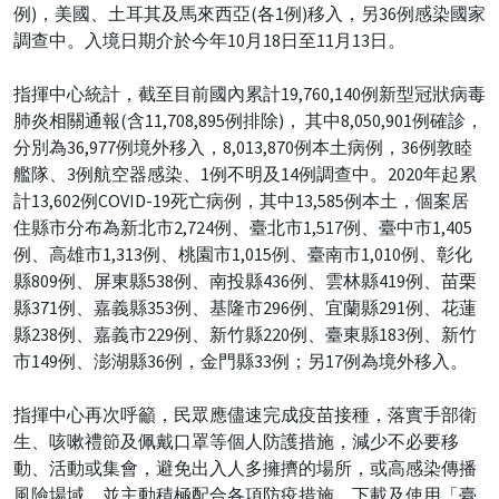
例)，美國、土耳其及馬來西亞(各1例)移入，另36例感染國家
調查中。入境日期介於今年10月18日至11月13日。
指揮中心統計，截至目前國內累計19,760,140例新型冠狀病毒
肺炎相關通報(含11,708,895例排除)， 其中8,050,901例確診，
分別為36,977例境外移入，8,013,870例本土病例，36例敦睦
艦隊、3例航空器感染、1例不明及14例調查中。2020年起累
計13,602例COVID-19死亡病例，其中13,585例本土，個案居
住縣市分布為新北市2,724例、臺北市1,517例、臺中市1,405
例、高雄市1,313例、桃園市1,015例、臺南市1,010例、彰化
縣809例、屏東縣538例、南投縣436例、雲林縣419例、苗栗
縣371例、嘉義縣353例、基隆市296例、宜蘭縣291例、花蓮
縣238例、嘉義市229例、新竹縣220例、臺東縣183例、新竹
市149例、澎湖縣36例，金門縣33例；另17例為境外移入。
指揮中心再次呼籲，民眾應儘速完成疫苗接種，落實手部衛
生、咳嗽禮節及佩戴口罩等個人防護措施，減少不必要移
動、活動或集會，避免出入人多擁擠的場所，或高感染傳播
風險場域，並主動積極配合各項防疫措施，下載及使用「臺