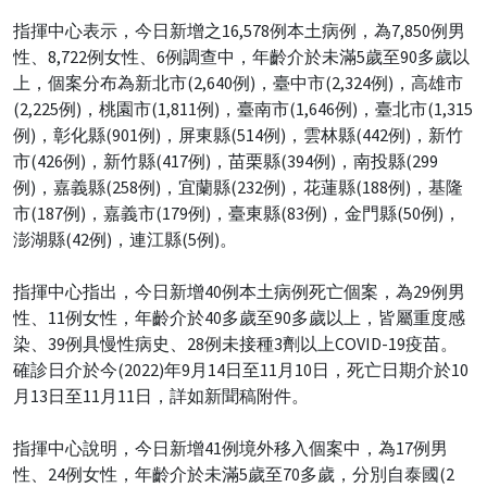
指揮中心表示，今日新增之16,578例本土病例，為7,850例男
性、8,722例女性、6例調查中，年齡介於未滿5歲至90多歲以
上，個案分布為新北市(2,640例)，臺中市(2,324例)，高雄市
(2,225例)，桃園市(1,811例)，臺南市(1,646例)，臺北市(1,315
例)，彰化縣(901例)，屏東縣(514例)，雲林縣(442例)，新竹
市(426例)，新竹縣(417例)，苗栗縣(394例)，南投縣(299
例)，嘉義縣(258例)，宜蘭縣(232例)，花蓮縣(188例)，基隆
市(187例)，嘉義市(179例)，臺東縣(83例)，金門縣(50例)，
澎湖縣(42例)，連江縣(5例)。
指揮中心指出，今日新增40例本土病例死亡個案，為29例男
性、11例女性，年齡介於40多歲至90多歲以上，皆屬重度感
染、39例具慢性病史、28例未接種3劑以上COVID-19疫苗。
確診日介於今(2022)年9月14日至11月10日，死亡日期介於10
月13日至11月11日，詳如新聞稿附件。
指揮中心說明，今日新增41例境外移入個案中，為17例男
性、24例女性，年齡介於未滿5歲至70多歲，分別自泰國(2