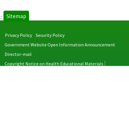
Sitemap
:::
Privacy Policy
Security Policy
Government Website Open Information Announcement
Director-mail
Copyright Notice on Health Educational Materials
Taiwan Centers for Disease Control
No.6, Linsen S. Rd., Jhongjheng District, Taipei City 100008, Taiwan
(R.O.C.)
MAP
TEL：886-2-2395-9825
Copyright © 2026 Taiwan Centers for Disease Control. All rights reserved.