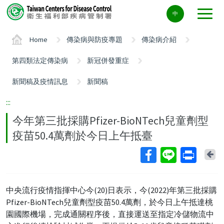
Center
中
block
ALT+C
Home
傳染病與防疫專題
傳染病介紹
第四類法定傳染病
新冠併發重症
新聞稿及疫情訊息
新聞稿
:::
今年第三批採購Pfizer-BioNTech兒童劑型
疫苗50.4萬劑於今日上午抵臺
Ba
中央流行疫情指揮中心今(20)日表示，今(2022)年第三批採購
Pfizer-BioNTech兒童劑型疫苗50.4萬劑，於今日上午抵達桃
園國際機場，完成通關程序後，直接運送至指定冷儲物流中