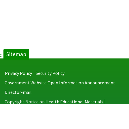
Sitemap
:::
Privacy Policy
Security Policy
Government Website Open Information Announcement
Director-mail
Copyright Notice on Health Educational Materials
Taiwan Centers for Disease Control
No.6, Linsen S. Rd., Jhongjheng District, Taipei City 100008, Taiwan