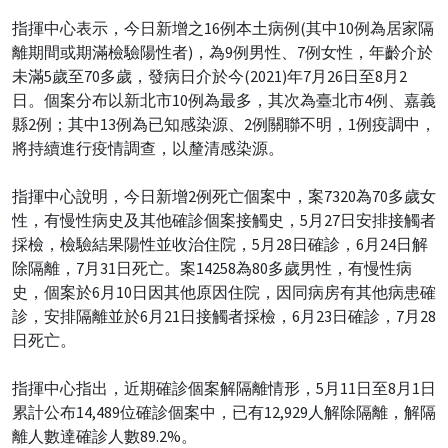
指揮中心表示，今日新增之16例本土病例(其中10例為居家隔
離期間或期滿檢驗陽性者)，為9例男性、7例女性，年齡介於
未滿5歲至70多歲，發病日介於今(2021)年7月26日至8月2
日。個案分布以新北市10例為最多，其次為臺北市4例、嘉義
縣2例；其中13例為已知感染源、2例關聯不明，1例疫調中，
將持續進行疫情調查，以釐清感染源。
指揮中心說明，今日新增2例死亡個案中，案7320為70多歲女
性，有慢性病史及其他確診個案接觸史，5月27日安排接觸者
採檢，檢驗結果陽性並收治住院，5月28日確診，6月24日解
除隔離，7月31日死亡。案14258為80多歲男性，有慢性病
史，個案於6月10日因其他原因住院，因同病房有其他病患確
診，安排隔離並於6月21日接觸者採檢，6月23日確診，7月28
日死亡。
指揮中心指出，近期確診個案解隔離情形，5月11日至8月1日
累計公布14,489位確診個案中，已有12,929人解除隔離，解隔
離人數達確診人數89.2%。