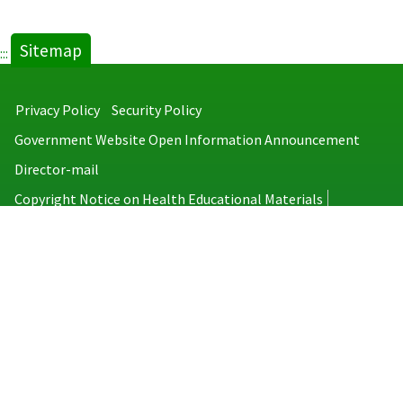
Sitemap
:::
Privacy Policy
Security Policy
Government Website Open Information Announcement
Director-mail
Copyright Notice on Health Educational Materials
Taiwan Centers for Disease Control
No.6, Linsen S. Rd., Jhongjheng District, Taipei City 100008, Taiwan
(R.O.C.)
MAP
TEL：886-2-2395-9825
Copyright © 2026 Taiwan Centers for Disease Control. All rights reserved.