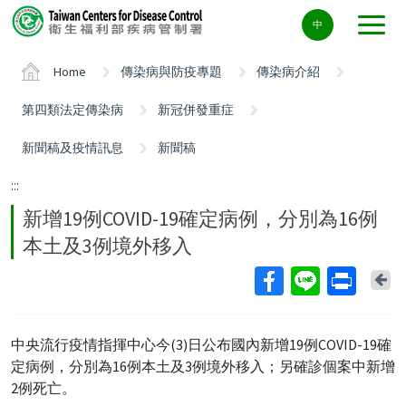
Center
中
block
ALT+C
Home
傳染病與防疫專題
傳染病介紹
第四類法定傳染病
新冠併發重症
新聞稿及疫情訊息
新聞稿
:::
新增19例COVID-19確定病例，分別為16例
本土及3例境外移入
Ba
中央流行疫情指揮中心今(3)日公布國內新增19例COVID-19確
定病例，分別為16例本土及3例境外移入；另確診個案中新增
2例死亡。