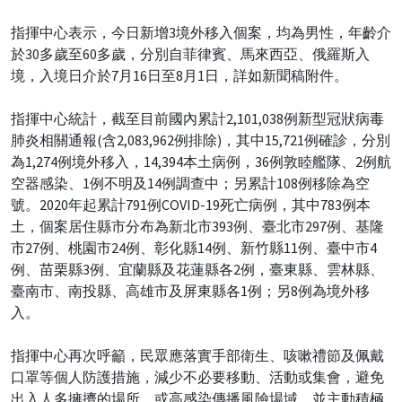
指揮中心表示，今日新增3境外移入個案，均為男性，年齡介
於30多歲至60多歲，分別自菲律賓、馬來西亞、俄羅斯入
境，入境日介於7月16日至8月1日，詳如新聞稿附件。
指揮中心統計，截至目前國內累計2,101,038例新型冠狀病毒
肺炎相關通報(含2,083,962例排除)，其中15,721例確診，分別
為1,274例境外移入，14,394本土病例，36例敦睦艦隊、2例航
空器感染、1例不明及14例調查中；另累計108例移除為空
號。2020年起累計791例COVID-19死亡病例，其中783例本
土，個案居住縣市分布為新北市393例、臺北市297例、基隆
市27例、桃園市24例、彰化縣14例、新竹縣11例、臺中市4
例、苗栗縣3例、宜蘭縣及花蓮縣各2例，臺東縣、雲林縣、
臺南市、南投縣、高雄市及屏東縣各1例；另8例為境外移
入。
指揮中心再次呼籲，民眾應落實手部衛生、咳嗽禮節及佩戴
口罩等個人防護措施，減少不必要移動、活動或集會，避免
出入人多擁擠的場所，或高感染傳播風險場域，並主動積極