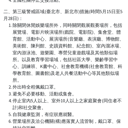
二、第三級警戒區域(臺北市、新北市)措施(時間5月15日至5
月28日)：
除關閉休閒娛樂場所外，同時關閉觀展觀賽場所，包括
展覽場、電影片映演場所(戲院、電影院)、集會堂、體
育館、活動中心、展演場所(音樂廳、表演廳、博物館、
美術館、陳列館、史蹟資料館、紀念館)、室內溜冰場、
室內游泳池、遊樂園、專營兒童遊戲場及其他類似場
所。以及教育學習場域，包括社區大學、樂齡學習中
心、訓練班、K書中心、社會教育機構(社會教育館、科
學教育館、圖書館)及老人共餐活動中心等其他類似場
所。
外出時全程佩戴口罩。
避免不必要移動、活動或集會。
停止室內5人以上、室外10人以上之家庭聚會(同住者不
計)和社交聚會。
自我健康監測，有症狀應就醫。
營業場所及洽公機關(構)應落實人流管制，戴口罩、保
持社交距離。