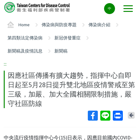
Center
中
block
ALT+C
Home
傳染病與防疫專題
傳染病介紹
第四類法定傳染病
新冠併發重症
新聞稿及疫情訊息
新聞稿
:::
因應社區傳播有擴大趨勢，指揮中心自即
日起至5月28日提升雙北地區疫情警戒至第
三級，加嚴、加大全國相關限制措施，嚴
守社區防線
Ba
中央流行疫情指揮中心今(15)日表示，因應目前國內COVID-