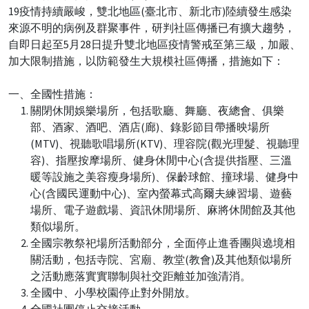
19疫情持續嚴峻，雙北地區(臺北市、新北市)陸續發生感染
來源不明的病例及群聚事件，研判社區傳播已有擴大趨勢，
自即日起至5月28日提升雙北地區疫情警戒至第三級，加嚴、
加大限制措施，以防範發生大規模社區傳播，措施如下：
一、全國性措施：
關閉休閒娛樂場所，包括歌廳、舞廳、夜總會、俱樂
部、酒家、酒吧、酒店(廊)、錄影節目帶播映場所
(MTV)、視聽歌唱場所(KTV)、理容院(觀光理髮、視聽理
容)、指壓按摩場所、健身休閒中心(含提供指壓、三溫
暖等設施之美容瘦身場所)、保齡球館、撞球場、健身中
心(含國民運動中心)、室內螢幕式高爾夫練習場、遊藝
場所、電子遊戲場、資訊休閒場所、麻將休閒館及其他
類似場所。
全國宗教祭祀場所活動部分，全面停止進香團與遶境相
關活動，包括寺院、宮廟、教堂(教會)及其他類似場所
之活動應落實實聯制與社交距離並加強清消。
全國中、小學校園停止對外開放。
全國社團停止交接活動。