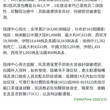
第2批武漢包機返台361人中，2名後送者均已退燒且二採陰
性，於醫院治療中；其餘健康情形良好，持續密切健康監
測。
指揮中心指出，全球累計263,681例確診，分布於162個國家/
地區；病例數以中國大陸81,008例、義大利47,021例、西班牙
19,980例、伊朗19,644例及美國18,563例為多；病例中11,182
例死亡，以義大利4,032例、中國大陸3,255例、伊朗1,433
例、西班牙1,002例及法國450例為多。
指揮中心再次提醒，民眾應落實手部衛生並做好咳嗽禮節。
自國外入境時，如有發燒、咳嗽等不適症狀，應主動通報機
場及港口檢疫人員並配合防疫措施；返國後14天內如出現疑
似症狀，可撥打免付費防疫專線1922(或0800-001922)依指示
戴口罩儘速就醫，並請務必告知醫師旅遊史、職業別、接觸
史及是否群聚(TOCC)，以及時診斷通報。
PublishTime 2020/3/21