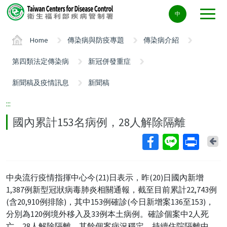
Center
中
block
ALT+C
Home
傳染病與防疫專題
傳染病介紹
第四類法定傳染病
新冠併發重症
新聞稿及疫情訊息
新聞稿
:::
國內累計153名病例，28人解除隔離
Ba
中央流行疫情指揮中心今(21)日表示，昨(20)日國內新增
1,387例新型冠狀病毒肺炎相關通報，截至目前累計22,743例
(含20,910例排除)，其中153例確診(今日新增案136至153)，
分別為120例境外移入及33例本土病例。確診個案中2人死
亡，28人解除隔離、其餘個案病況穩定，持續住院隔離中。