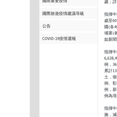
國際重要疫情
歲；詳
國際旅遊疫情建議等級
指揮中
歲至6
公告
國(各
埔寨(
COVID-19疫情週報
如新聞
指揮中
6,62
例，3
累計13
土，個
例、彰
例，新
例為境
指揮中
施，減