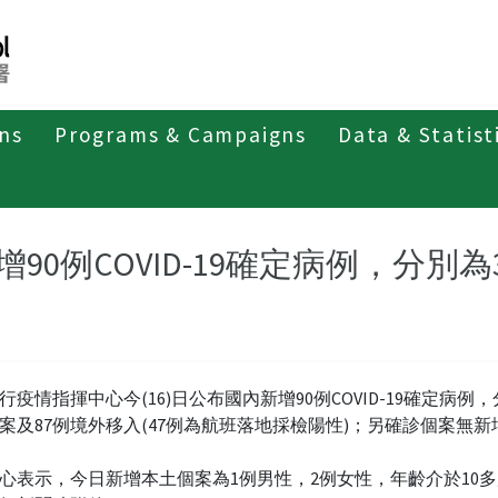
ons
Programs & Campaigns
Data & Statist
紹
第四類法定傳染病
新冠併發重症
新聞稿及疫情訊息
增90例COVID-19確定病例，分別
行疫情指揮中心今(16)日公布國內新增90例COVID-19確定病例
案及87例境外移入(47例為航班落地採檢陽性)；另確診個案無新
心表示，今日新增本土個案為1例男性，2例女性，年齡介於10多