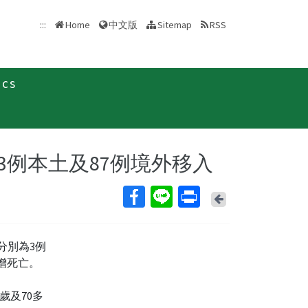
中文版
:::
Home
Sitemap
RSS
ics
新聞稿
為3例本土及87例境外移入
Back
，分別為3例
增死亡。
歲及70多