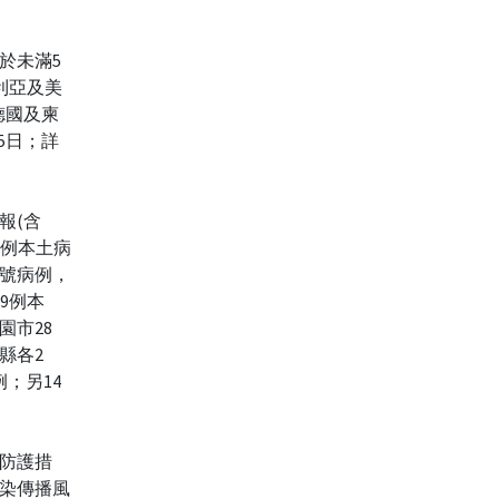
於未滿5
大利亞及美
德國及柬
15日；詳
報(含
93例本土病
空號病例，
39例本
園市28
縣各2
；另14
防護措
染傳播風