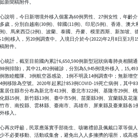
如新聞稿附件。
心說明，今日新增境外移入個案為60例男性、27例女性，年齡介
0多歲，分別自越南(30例)、韓國(11例)、印尼(5例)、香港、澳
4例)、馬來西亞(2例)、波蘭、泰國、丹麥、模里西斯、新加坡、
各1例)移入，另20例調查中。入境日介於今(2022)年2月8日至3月
稿附件。
心統計，截至目前國內累計6,650,590例新型冠狀病毒肺炎相關通
8,498例排除)，其中21,492例確診，分別為5,945例境外移入，15,4
6例敦睦艦隊、3例航空器感染、1例不明及14例調查中；無新增
4例移除為空號。2020年起累計853例COVID-19死亡病例，其中8
案居住縣市分布為新北市413例、臺北市322例、基隆市29例、桃
化縣15例、新竹縣13例、臺中市5例、苗栗縣3例、宜蘭縣及花蓮
竹市、南投縣、雲林縣、臺南市、高雄市、屏東縣及臺東縣各1例
外移入。
心再次呼籲，民眾應落實手部衛生、咳嗽禮節及佩戴口罩等個人
少不必要移動、活動或集會，避免出入人多擁擠的場所，或高感