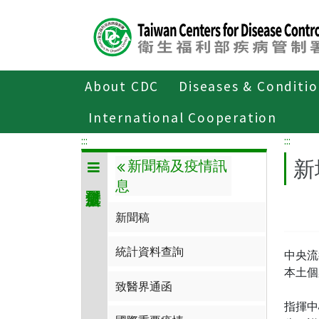
Center
block
ALT+C
About CDC
Diseases & Conditi
Home
傳染病與防疫專題
傳染病介
International Cooperation
:::
:::
新
新聞稿及疫情訊
息
新聞稿
統計資料查詢
中央流
本土個
致醫界通函
指揮中