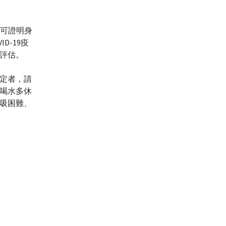
他可證明身
D-19疫
評估。
定者，請
喝水多休
呼吸困難、