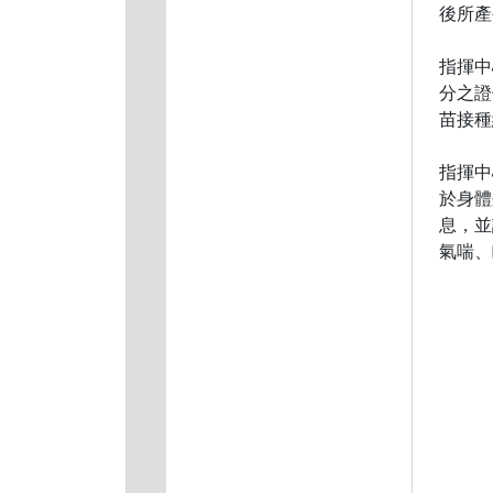
後所產
指揮中
分之證
苗接種
指揮中
於身體
息，並
氣喘、