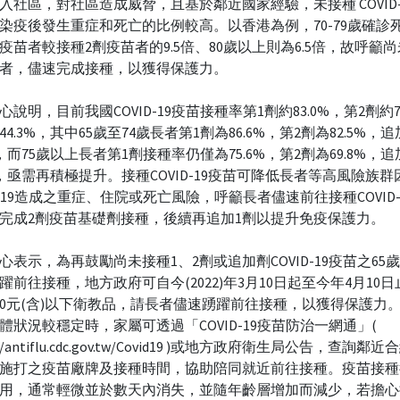
入社區，對社區造成威脅，且基於鄰近國家經驗，未接種 COVID-
染疫後發生重症和死亡的比例較高。以香港為例，70-79歲確診
疫苗者較接種2劑疫苗者的9.5倍、80歲以上則為6.5倍，故呼籲
者，儘速完成接種，以獲得保護力。
心說明，目前我國COVID-19疫苗接種率第1劑約83.0%，第2劑約7
4.3%，其中65歲至74歲長者第1劑為86.6%，第2劑為82.5%，
9%，而75歲以上長者第1劑接種率仍僅為75.6%，第2劑為69.8%，
4%，亟需再積極提升。接種COVID-19疫苗可降低長者等高風險族
ID-19造成之重症、住院或死亡風險，呼籲長者儘速前往接種COVID-
完成2劑疫苗基礎劑接種，後續再追加1劑以提升免疫保護力。
心表示，為再鼓勵尚未接種1、2劑或追加劑COVID-19疫苗之65
躍前往接種，地方政府可自今(2022)年3月10日起至今年4月10
00元(含)以下衛教品，請長者儘速踴躍前往接種，以獲得保護力
體狀況較穩定時，家屬可透過「COVID-19疫苗防治一網通」(
s://antiflu.cdc.gov.tw/Covid19 )或地方政府衛生局公告，查詢
施打之疫苗廠牌及接種時間，協助陪同就近前往接種。疫苗接種
用，通常輕微並於數天內消失，並隨年齡層增加而減少，若擔心