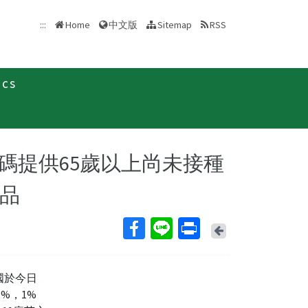
中文版
:::
Home
Sitemap
RSS
ics
新聞稿
加碼提供65歲以上尚未接種
教品
Back
我國於今日
 %，1%