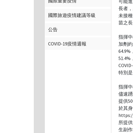
國際重要疫情
可能進
長者，
國際旅遊疫情建議等級
未接種
苗之長
公告
指揮中
COVID-19疫情週報
加劑約4
64.
51.
COV
特別是
指揮中
儘速踴
提供5
於其身
http
所提供
生副作