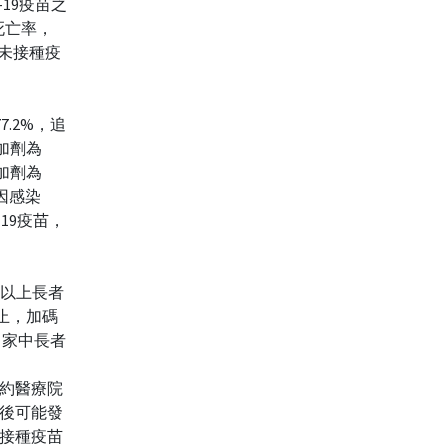
19疫苗之
死亡率，
尚未接種疫
7.2%，追
追加劑為
追加劑為
群因感染
19疫苗，
歲以上長者
日止，加碼
。家中長者
鄰近合約醫療院
後可能發
接種疫苗