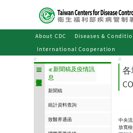
Center
block
ALT+C
About CDC
Diseases & Conditi
Home
傳染病與防疫專題
傳染病介
International Cooperation
:::
:::
各
新聞稿及疫情訊
息
C
新聞稿
統計資料查詢
致醫界通函
中央流
放寬檢