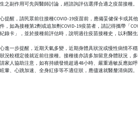
生之副作用可先與醫師討論，經諮詢評估選擇合適之疫苗接種。
心提醒，請民眾前往接種COVID-19疫苗前，應備妥健保卡或其
件，如為接種第2劑或追加劑COVID-19疫苗者，請記得攜帶「COVI
紀錄卡」，並於接種前評估時，說明過往疫苗接種史，以利醫生
心進一步提醒，近期天氣多變，近期身體具狀況或慢性病情不穩
狀況較穩定後就近前往接種。接種後亦請多加留意身體狀況，多
請家人協助注意，如有持續發燒超過48小時、嚴重過敏反應如
眩暈、心跳加速、全身紅疹等不適症狀，應儘速就醫釐清病因。