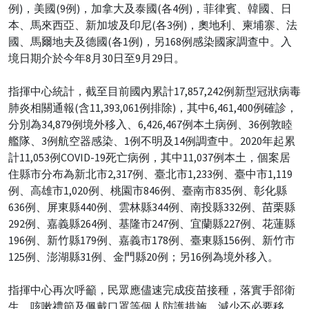
例)，美國(9例)，加拿大及泰國(各4例)，菲律賓、韓國、日
本、馬來西亞、新加坡及印尼(各3例)，奧地利、柬埔寨、法
國、馬爾地夫及德國(各1例)，另168例感染國家調查中。入
境日期介於今年8月30日至9月29日。
指揮中心統計，截至目前國內累計17,857,242例新型冠狀病毒
肺炎相關通報(含11,393,061例排除)，其中6,461,400例確診，
分別為34,879例境外移入、6,426,467例本土病例、36例敦睦
艦隊、3例航空器感染、1例不明及14例調查中。2020年起累
計11,053例COVID-19死亡病例，其中11,037例本土，個案居
住縣市分布為新北市2,317例、臺北市1,233例、臺中市1,119
例、高雄市1,020例、桃園市846例、臺南市835例、彰化縣
636例、屏東縣440例、雲林縣344例、南投縣332例、苗栗縣
292例、嘉義縣264例、基隆市247例、宜蘭縣227例、花蓮縣
196例、新竹縣179例、嘉義市178例、臺東縣156例、新竹市
125例、澎湖縣31例、金門縣20例；另16例為境外移入。
指揮中心再次呼籲，民眾應儘速完成疫苗接種，落實手部衛
生、咳嗽禮節及佩戴口罩等個人防護措施，減少不必要移