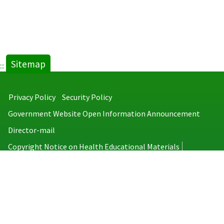
Sitemap
:::
Privacy Policy
Security Policy
Government Website Open Information Announcement
Director-mail
Copyright Notice on Health Educational Materials
Taiwan Centers for Disease Control
No.6, Linsen S. Rd., Jhongjheng District, Taipei City 100008, Taiwan
(R.O.C.)
MAP
TEL：886-2-2395-9825
Copyright © 2026 Taiwan Centers for Disease Control. All rights reserved.