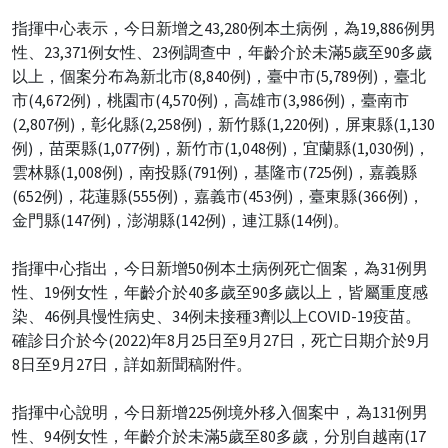
指揮中心表示，今日新增之43,280例本土病例，為19,886例男
性、23,371例女性、23例調查中，年齡介於未滿5歲至90多歲
以上，個案分布為新北市(8,840例)，臺中市(5,789例)，臺北
市(4,672例)，桃園市(4,570例)，高雄市(3,986例)，臺南市
(2,807例)，彰化縣(2,258例)，新竹縣(1,220例)，屏東縣(1,130
例)，苗栗縣(1,077例)，新竹市(1,048例)，宜蘭縣(1,030例)，
雲林縣(1,008例)，南投縣(791例)，基隆市(725例)，嘉義縣
(652例)，花蓮縣(555例)，嘉義市(453例)，臺東縣(366例)，
金門縣(147例)，澎湖縣(142例)，連江縣(14例)。
指揮中心指出，今日新增50例本土病例死亡個案，為31例男
性、19例女性，年齡介於40多歲至90多歲以上，皆屬重度感
染、46例具慢性病史、34例未接種3劑以上COVID-19疫苗。
確診日介於今(2022)年8月25日至9月27日，死亡日期介於9月
8日至9月27日，詳如新聞稿附件。
指揮中心說明，今日新增225例境外移入個案中，為131例男
性、94例女性，年齡介於未滿5歲至80多歲，分別自越南(17