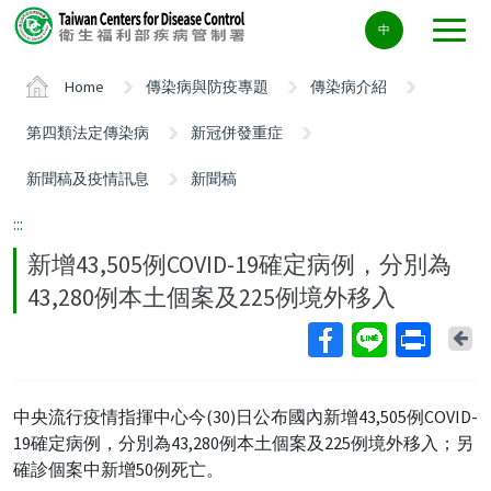
Center
中
block
ALT+C
Home
傳染病與防疫專題
傳染病介紹
第四類法定傳染病
新冠併發重症
新聞稿及疫情訊息
新聞稿
:::
新增43,505例COVID-19確定病例，分別為
43,280例本土個案及225例境外移入
Ba
中央流行疫情指揮中心今(30)日公布國內新增43,505例COVID-
19確定病例，分別為43,280例本土個案及225例境外移入；另
確診個案中新增50例死亡。