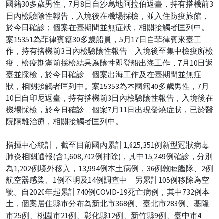
國籍30多歲男性，7月8日自沙烏地阿拉伯返臺，持有搭機前3
日內檢驗陰性報告，入境後在機場採檢，並入住防疫旅館，
於今日確診；個案在臺期間並無症狀，相關接觸者匡列中。
案15351為菲律賓籍30多歲船員，5月17日自菲律賓來臺工
作，持有搭機前3日內檢驗陰性報告，入境後至集中檢疫所檢
疫，檢疫期滿前採檢結果為陰性即登船出海工作，7月10日返
臺並採檢，於今日確診；個案出海工作及在臺期間並無症
狀，相關接觸者匡列中。案15353為本國籍40多歲男性，7月
10日自印尼返臺，持有搭機前3日內檢驗陰性報告，入境後在
機場採檢，於今日確診；個案7月11日出現發燒症狀，已於醫
院隔離治療，相關接觸者匡列中。
指揮中心統計，截至目前國內累計1,625,351例新型冠狀病毒
肺炎相關通報(含1,608,702例排除)，其中15,249例確診，分別
為1,202例境外移入，13,994例本土病例，36例敦睦艦隊、2例
航空器感染、1例不明及14例調查中；另累計105例移除為空
號。自2020年起累計740例COVID-19死亡病例，其中732例本
土，個案居住縣市分布為新北市368例、臺北市283例、基隆
市25例、桃園市21例、彰化縣12例、新竹縣9例、臺中市4