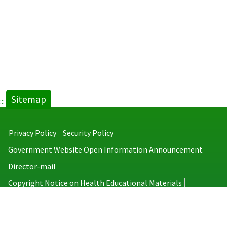
Sitemap
:::
Privacy Policy
Security Policy
Government Website Open Information Announcement
Director-mail
Copyright Notice on Health Educational Materials
Taiwan Centers for Disease Control
No.6, Linsen S. Rd., Jhongjheng District, Taipei City 100008, Taiwan