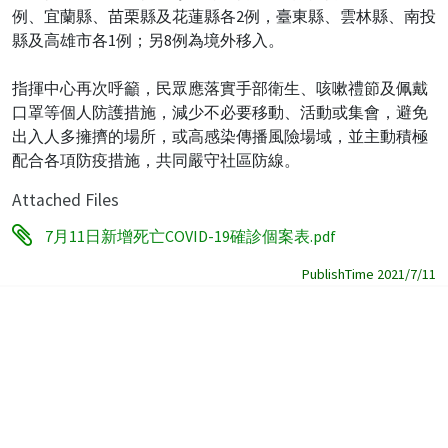
例、宜蘭縣、苗栗縣及花蓮縣各2例，臺東縣、雲林縣、南投
縣及高雄市各1例；另8例為境外移入。
指揮中心再次呼籲，民眾應落實手部衛生、咳嗽禮節及佩戴
口罩等個人防護措施，減少不必要移動、活動或集會，避免
出入人多擁擠的場所，或高感染傳播風險場域，並主動積極
配合各項防疫措施，共同嚴守社區防線。
Attached Files
7月11日新增死亡COVID-19確診個案表.pdf
PublishTime 2021/7/11