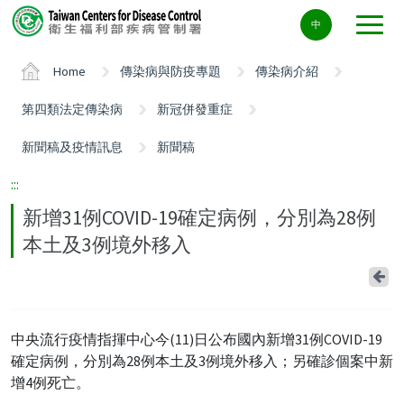
Center
中
block
ALT+C
Home
傳染病與防疫專題
傳染病介紹
第四類法定傳染病
新冠併發重症
新聞稿及疫情訊息
新聞稿
:::
新增31例COVID-19確定病例，分別為28例
本土及3例境外移入
Ba
中央流行疫情指揮中心今(11)日公布國內新增31例COVID-19
確定病例，分別為28例本土及3例境外移入；另確診個案中新
增4例死亡。