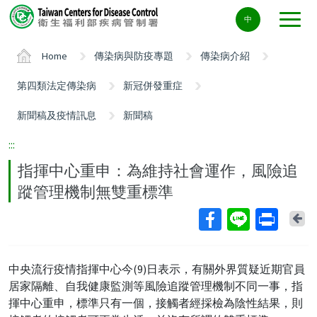
Center
中
block
ALT+C
Home
傳染病與防疫專題
傳染病介紹
第四類法定傳染病
新冠併發重症
新聞稿及疫情訊息
新聞稿
:::
指揮中心重申：為維持社會運作，風險追
蹤管理機制無雙重標準
Ba
中央流行疫情指揮中心今(9)日表示，有關外界質疑近期官員
居家隔離、自我健康監測等風險追蹤管理機制不同一事，指
揮中心重申，標準只有一個，接觸者經採檢為陰性結果，則