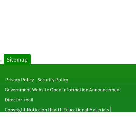
Sitemap
:::
Privacy Policy
Security Policy
Government Website Open Information Announcement
Director-mail
Copyright Notice on Health Educational Materials
Taiwan Centers for Disease Control
No.6, Linsen S. Rd., Jhongjheng District, Taipei City 100008, Taiwan