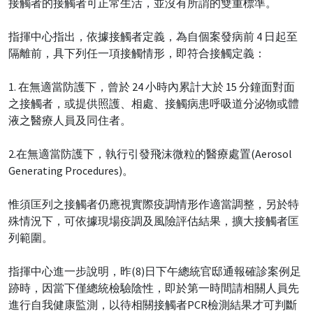
接觸者的接觸者可正常生活，並沒有所謂的雙重標準。
指揮中心指出，依據接觸者定義，為自個案發病前 4 日起至
隔離前，具下列任一項接觸情形，即符合接觸定義：
1. 在無適當防護下，曾於 24 小時內累計大於 15 分鐘面對面
之接觸者，或提供照護、相處、接觸病患呼吸道分泌物或體
液之醫療人員及同住者。
2.在無適當防護下，執行引發飛沫微粒的醫療處置(Aerosol
Generating Procedures)。
惟須匡列之接觸者仍應視實際疫調情形作適當調整，另於特
殊情況下，可依據現場疫調及風險評估結果，擴大接觸者匡
列範圍。
指揮中心進一步說明，昨(8)日下午總統官邸通報確診案例足
跡時，因當下僅總統檢驗陰性，即於第一時間請相關人員先
進行自我健康監測，以待相關接觸者PCR檢測結果才可判斷