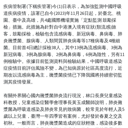
疾病管制署(下稱疾管署)今(1)日表示，為加強監測中國呼吸
道疾病疫情，該署已自今(2023)年11月26日起，於臺北、桃
園、臺中及高雄，共4處國際機場實施「定點監測 鼓勵採
檢」措施。此措施為針對自中港澳入境有症狀(類流感)旅
客，鼓勵採檢，檢驗包含流感病毒、新冠病毒、鼻病毒、肺
炎黴漿菌、腺病毒、人類間質肺炎病毒等17種病毒及4種細
菌。目前首4日總計採檢38人，其中13例為流感病毒、3例為
新冠病毒、3例為腺病毒、2例為鼻病毒，6例為陰性，另有11
例檢驗中。依據目前監測資料與檢驗結果，中國呼吸道感染
症疫情目前評估風險不變，為已知病原於社區高度流行，近
期改以流感病毒為主，黴漿菌疫情已下降我國將持續密切監
測其疫情發展。
有關外界關心國內黴漿菌肺炎流行現況，林口長庚兒童感染
科教授，兒童感染症醫學會理事長黃玉成醫師說明，肺炎黴
漿菌為呼吸道感染及肺炎常見的致病菌，較常見於年輕人及5
歲以上兒童，臺灣一年四季皆有案例，尤好發於春夏之交及
初秋。一般而言，肺炎黴漿菌造成的症狀輕微，感染後多數