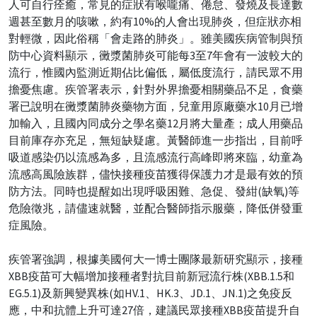
人可自行痊癒，常見的症狀有喉嚨痛、倦怠、發燒及長達數
週甚至數月的咳嗽，約有10%的人會出現肺炎，但症狀亦相
對輕微，因此俗稱「會走路的肺炎」。雖美國疾病管制與預
防中心資料顯示，黴漿菌肺炎可能每3至7年會有一波較大的
流行，惟國內監測近期佔比偏低，屬低度流行，請民眾不用
擔憂焦慮。疾管署表示，針對外界擔憂相關藥品不足，食藥
署已說明在黴漿菌肺炎藥物方面，兒童用原廠藥水10月已增
加輸入，且國內同成分之學名藥12月將大量產；成人用藥品
目前庫存亦充足，無短缺疑慮。黃醫師進一步指出，目前呼
吸道感染仍以流感為多，且流感流行高峰即將來臨，幼童為
流感高風險族群，儘快接種疫苗獲得保護力才是最有效的預
防方法。同時也提醒如出現呼吸困難、急促、發紺(缺氧)等
危險徵兆，請儘速就醫，並配合醫師指示服藥，降低併發重
症風險。
疾管署強調，根據美國何大一博士團隊最新研究顯示，接種
XBB疫苗可大幅增加接種者對抗目前新冠流行株(XBB.1.5和
EG.5.1)及新興變異株(如HV.1、HK.3、JD.1、JN.1)之免疫反
應，中和抗體上升可達27倍，建議民眾接種XBB疫苗提升自