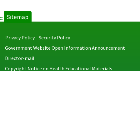
Sitemap
:::
Privacy Policy
Security Policy
Government Website Open Information Announcement
Director-mail
Copyright Notice on Health Educational Materials
Taiwan Centers for Disease Control
No.6, Linsen S. Rd., Jhongjheng District, Taipei City 100008, Taiwan
(R.O.C.)
MAP
TEL：886-2-2395-9825
Copyright © 2026 Taiwan Centers for Disease Control. All rights reserved.