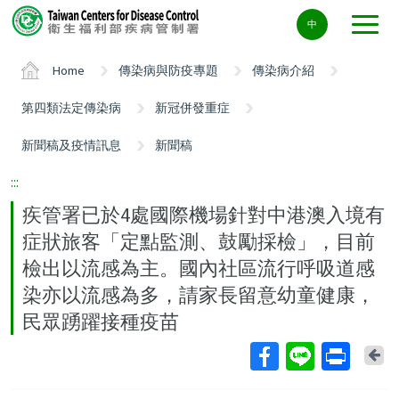
Center
中
block
ALT+C
Home
傳染病與防疫專題
傳染病介紹
第四類法定傳染病
新冠併發重症
新聞稿及疫情訊息
新聞稿
:::
疾管署已於4處國際機場針對中港澳入境有
症狀旅客「定點監測、鼓勵採檢」，目前
檢出以流感為主。國內社區流行呼吸道感
染亦以流感為多，請家長留意幼童健康，
民眾踴躍接種疫苗
Ba